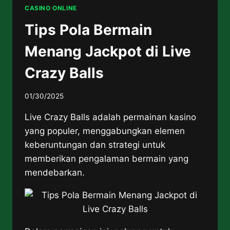
MEGA
CASINO ONLINE
BALL
Tips Pola Bermain
Menang Jackpot di Live
Crazy Balls
01/30/2025
Live Crazy Balls adalah permainan kasino
yang populer, menggabungkan elemen
keberuntungan dan strategi untuk
memberikan pengalaman bermain yang
mendebarkan.