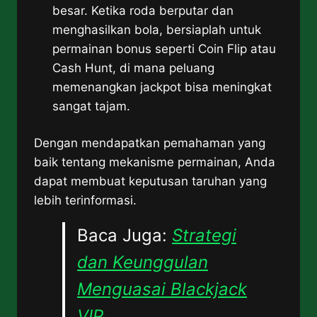
besar. Ketika roda berputar dan
menghasilkan bola, bersiaplah untuk
permainan bonus seperti Coin Flip atau
Cash Hunt, di mana peluang
memenangkan jackpot bisa meningkat
sangat tajam.
Dengan mendapatkan pemahaman yang
baik tentang mekanisme permainan, Anda
dapat membuat keputusan taruhan yang
lebih terinformasi.
Baca Juga:
Strategi
dan Keunggulan
Menguasai Blackjack
VIP