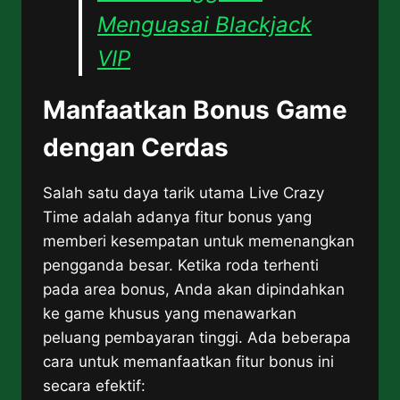
Menguasai Blackjack
VIP
Manfaatkan Bonus Game
dengan Cerdas
Salah satu daya tarik utama Live Crazy
Time adalah adanya fitur bonus yang
memberi kesempatan untuk memenangkan
pengganda besar. Ketika roda terhenti
pada area bonus, Anda akan dipindahkan
ke game khusus yang menawarkan
peluang pembayaran tinggi. Ada beberapa
cara untuk memanfaatkan fitur bonus ini
secara efektif: