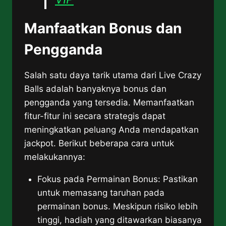
Manfaatkan Bonus dan
Pengganda
Salah satu daya tarik utama dari Live Crazy
Balls adalah banyaknya bonus dan
pengganda yang tersedia. Memanfaatkan
fitur-fitur ini secara strategis dapat
meningkatkan peluang Anda mendapatkan
jackpot. Berikut beberapa cara untuk
melakukannya:
Fokus pada Permainan Bonus: Pastikan
untuk memasang taruhan pada
permainan bonus. Meskipun risiko lebih
tinggi, hadiah yang ditawarkan biasanya