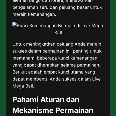
elemen bingo dan lotere, menawarkan
pengalaman seru dan peluang besar untuk
meraih kemenangan.
Untuk meningkatkan peluang Anda meraih
sukses dalam permainan ini, penting untuk
memahami beberapa kunci kemenangan
yang dapat diterapkan selama permainan.
Berikut adalah empat kunci utama yang
dapat membantu Anda sukses dalam Live
Mega Ball.
Pahami Aturan dan
Mekanisme Permainan