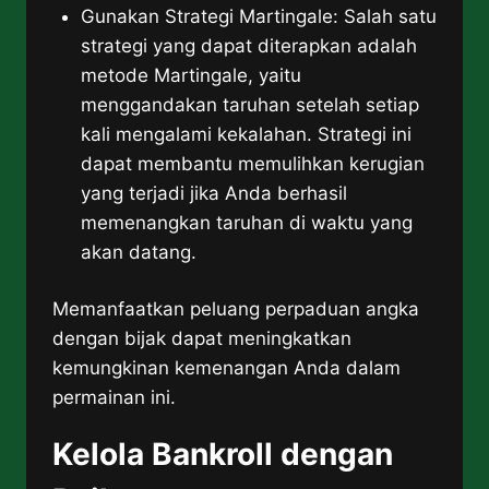
Gunakan Strategi Martingale: Salah satu
strategi yang dapat diterapkan adalah
metode Martingale, yaitu
menggandakan taruhan setelah setiap
kali mengalami kekalahan. Strategi ini
dapat membantu memulihkan kerugian
yang terjadi jika Anda berhasil
memenangkan taruhan di waktu yang
akan datang.
Memanfaatkan peluang perpaduan angka
dengan bijak dapat meningkatkan
kemungkinan kemenangan Anda dalam
permainan ini.
Kelola Bankroll dengan