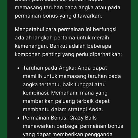
memasang taruhan pada angka atau pada
permainan bonus yang ditawarkan.
Mengetahui cara permainan ini berfungsi
adalah langkah pertama untuk meraih
kemenangan. Berikut adalah beberapa
komponen penting yang perlu diperhatikan:
Taruhan pada Angka: Anda dapat
memilih untuk memasang taruhan pada
angka tertentu, baik tunggal atau
kombinasi. Memahami mana yang
memberikan peluang terbaik dapat
membantu dalam strategi Anda.
Permainan Bonus: Crazy Balls
menawarkan berbagai permainan bonus
yang dapat memberikan pengganda