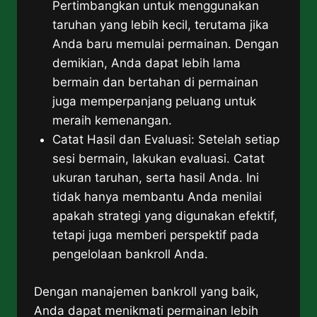
Pertimbangkan untuk menggunakan
taruhan yang lebih kecil, terutama jika
Anda baru memulai permainan. Dengan
demikian, Anda dapat lebih lama
bermain dan bertahan di permainan
juga memperpanjang peluang untuk
meraih kemenangan.
Catat Hasil dan Evaluasi: Setelah setiap
sesi bermain, lakukan evaluasi. Catat
ukuran taruhan, serta hasil Anda. Ini
tidak hanya membantu Anda menilai
apakah strategi yang digunakan efektif,
tetapi juga memberi perspektif pada
pengelolaan bankroll Anda.
Dengan manajemen bankroll yang baik,
Anda dapat menikmati permainan lebih