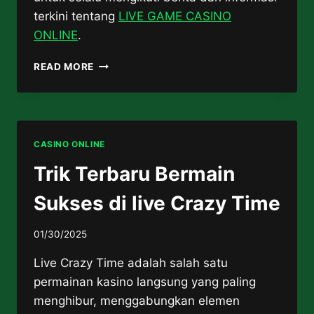
terkini tentang
LIVE GAME CASINO
ONLINE
.
TIPS
READ MORE
POLA
BERMAIN
MENANG
JACKPOT
DI
CASINO ONLINE
LIVE
CRAZY
Trik Terbaru Bermain
BALLS
Sukses di live Crazy Time
01/30/2025
Live Crazy Time adalah salah satu
permainan kasino langsung yang paling
menghibur, menggabungkan elemen