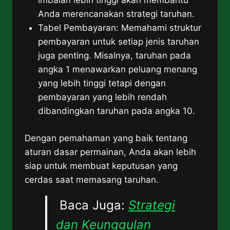
imbalan lebih tinggi akan membantu
Anda merencanakan strategi taruhan.
Tabel Pembayaran: Memahami struktur
pembayaran untuk setiap jenis taruhan
juga penting. Misalnya, taruhan pada
angka 1 menawarkan peluang menang
yang lebih tinggi tetapi dengan
pembayaran yang lebih rendah
dibandingkan taruhan pada angka 10.
Dengan pemahaman yang baik tentang
aturan dasar permainan, Anda akan lebih
siap untuk membuat keputusan yang
cerdas saat memasang taruhan.
Baca Juga:
Strategi
dan Keunggulan