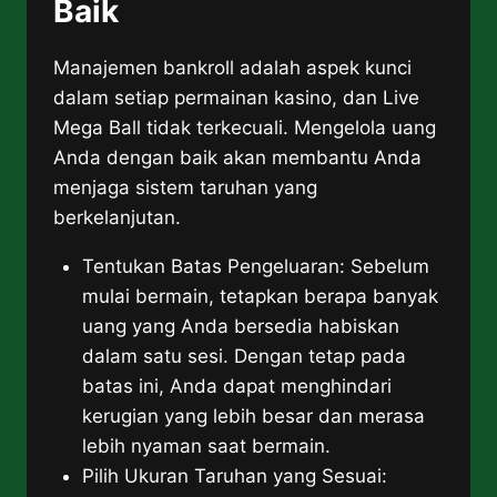
Baik
Manajemen bankroll adalah aspek kunci
dalam setiap permainan kasino, dan Live
Mega Ball tidak terkecuali. Mengelola uang
Anda dengan baik akan membantu Anda
menjaga sistem taruhan yang
berkelanjutan.
Tentukan Batas Pengeluaran: Sebelum
mulai bermain, tetapkan berapa banyak
uang yang Anda bersedia habiskan
dalam satu sesi. Dengan tetap pada
batas ini, Anda dapat menghindari
kerugian yang lebih besar dan merasa
lebih nyaman saat bermain.
Pilih Ukuran Taruhan yang Sesuai: