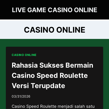
Skip
LIVE GAME CASINO ONLINE
to
content
CASINO ONLINE
CASINO ONLINE
Rahasia Sukses Bermain
Casino Speed Roulette
Versi Terupdate
03/31/2026
Casino Speed Roulette menjadi salah satu