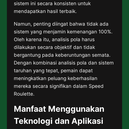
sistem ini secara konsisten untuk
mendapatkan hasil terbaik.
Namun, penting diingat bahwa tidak ada
sistem yang menjamin kemenangan 100%.
Oleh karena itu, analisis pola harus
dilakukan secara objektif dan tidak
bergantung pada keberuntungan semata.
Dengan kombinasi analisis pola dan sistem
taruhan yang tepat, pemain dapat
meningkatkan peluang keberhasilan
mereka secara signifikan dalam Speed
Roulette.
Manfaat Menggunakan
Teknologi dan Aplikasi