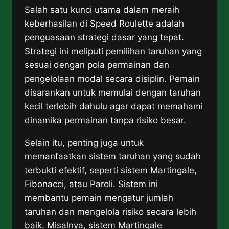
Salah satu kunci utama dalam meraih
keberhasilan di Speed Roulette adalah
penguasaan strategi dasar yang tepat.
Strategi ini meliputi pemilihan taruhan yang
sesuai dengan pola permainan dan
pengelolaan modal secara disiplin. Pemain
disarankan untuk memulai dengan taruhan
kecil terlebih dahulu agar dapat memahami
dinamika permainan tanpa risiko besar.
Selain itu, penting juga untuk
memanfaatkan sistem taruhan yang sudah
terbukti efektif, seperti sistem Martingale,
Fibonacci, atau Paroli. Sistem ini
membantu pemain mengatur jumlah
taruhan dan mengelola risiko secara lebih
baik. Misalnya, sistem Martingale