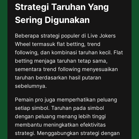
Strategi Taruhan Yang
Sering Digunakan
Beberapa strategi populer di Live Jokers
Wheel termasuk flat betting, trend
following, dan kombinasi taruhan kecil. Flat
betting menjaga taruhan tetap sama,
sementara trend following menyesuaikan
taruhan berdasarkan hasil putaran
sebelumnya.
Pemain pro juga memperhatikan peluang
setiap simbol. Taruhan pada simbol
dengan peluang menang lebih tinggi
membantu meningkatkan efektivitas
strategi. Menggabungkan strategi dengan