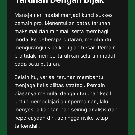
Manajemen modal menjadi kunci sukses
pemain pro. Menentukan batas taruhan
maksimal dan minimal, serta membagi
modal ke beberapa putaran, membantu
mengurangi risiko kerugian besar. Pemain
pro tidak mempertaruhkan seluruh modal
pada satu putaran.
Selain itu, variasi taruhan membantu
menjaga fleksibilitas strategi. Pemain
biasanya memulai dengan taruhan kecil
untuk mempelajari alur permainan, lalu
menyesuaikan taruhan seiring analisis dan
kepercayaan diri, sehingga risiko tetap
terkendali.