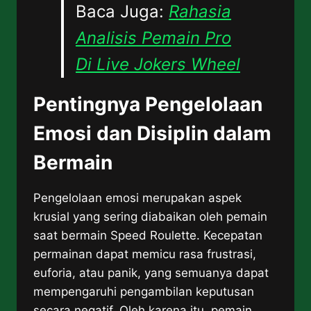
Baca Juga:
Rahasia
Analisis Pemain Pro
Di Live Jokers Wheel
Pentingnya Pengelolaan
Emosi dan Disiplin dalam
Bermain
Pengelolaan emosi merupakan aspek
krusial yang sering diabaikan oleh pemain
saat bermain Speed Roulette. Kecepatan
permainan dapat memicu rasa frustrasi,
euforia, atau panik, yang semuanya dapat
mempengaruhi pengambilan keputusan
secara negatif. Oleh karena itu, pemain