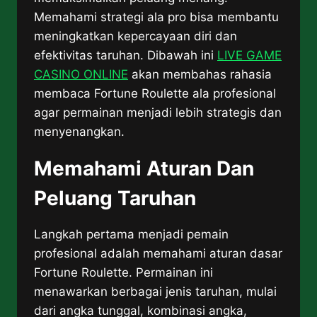
Memahami strategi ala pro bisa membantu
meningkatkan kepercayaan diri dan
efektivitas taruhan. Dibawah ini
LIVE GAME
CASINO ONLINE
akan membahas rahasia
membaca Fortune Roulette ala profesional
agar permainan menjadi lebih strategis dan
menyenangkan.
Memahami Aturan Dan
Peluang Taruhan
Langkah pertama menjadi pemain
profesional adalah memahami aturan dasar
Fortune Roulette. Permainan ini
menawarkan berbagai jenis taruhan, mulai
dari angka tunggal, kombinasi angka,