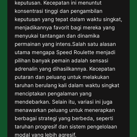
keputusan. Kecepatan ini menuntut
konsentrasi tinggi dan pengambilan
keputusan yang tepat dalam waktu singkat,
menjadikannya favorit bagi mereka yang
menyukai tantangan dan dinamika
permainan yang intens.Salah satu alasan
utama mengapa Speed Roulette menjadi
pilihan banyak pemain adalah sensasi
adrenalin yang dihasilkannya. Kecepatan
putaran dan peluang untuk melakukan
taruhan berulang kali dalam waktu singkat
menciptakan pengalaman yang
mendebarkan. Selain itu, variasi ini juga
menawarkan peluang untuk menerapkan
berbagai strategi yang berbeda, seperti
taruhan progresif dan sistem pengelolaan
modal yang lebih agresif.