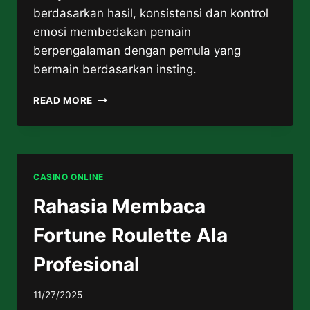
berdasarkan hasil, konsistensi dan kontrol
emosi membedakan pemain
berpengalaman dengan pemula yang
bermain berdasarkan insting.
RAHASIA
READ MORE
ANALISIS
PEMAIN
PRO
DI
LIVE
CASINO ONLINE
JOKERS
WHEEL
Rahasia Membaca
Fortune Roulette Ala
Profesional
11/27/2025