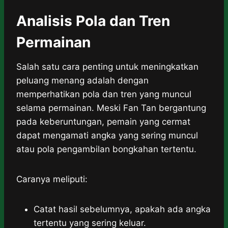
Analisis Pola dan Tren
Permainan
Salah satu cara penting untuk meningkatkan
peluang menang adalah dengan
memperhatikan pola dan tren yang muncul
selama permainan. Meski Fan Tan bergantung
pada keberuntungan, pemain yang cermat
dapat mengamati angka yang sering muncul
atau pola pengambilan bongkahan tertentu.
Caranya meliputi:
Catat hasil sebelumnya, apakah ada angka
tertentu yang sering keluar.