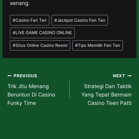
senang.
Post
#
Casino Fan Tan
#
Jackpot Casino Fan Tan
Tags:
#
LIVE GAME CASINO ONLINE
#
Situs Online Casino Resmi
#
Tips Memilih Fan Tan
Post
PREVIOUS
NEXT
Trik Jitu Menang
Strategi Dan Taktik
navigation
Beruntun Di Casino
Yang Tepat Bermain
Funky Time
Casino Teen Patti