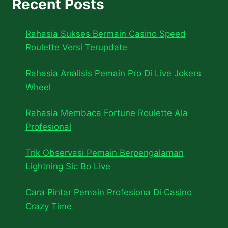
Recent Posts
Rahasia Sukses Bermain Casino Speed
Roulette Versi Terupdate
Rahasia Analisis Pemain Pro Di Live Jokers
Wheel
Rahasia Membaca Fortune Roulette Ala
Profesional
Trik Observasi Pemain Berpengalaman
Lightning Sic Bo Live
Cara Pintar Pemain Profesiona Di Casino
Crazy Time