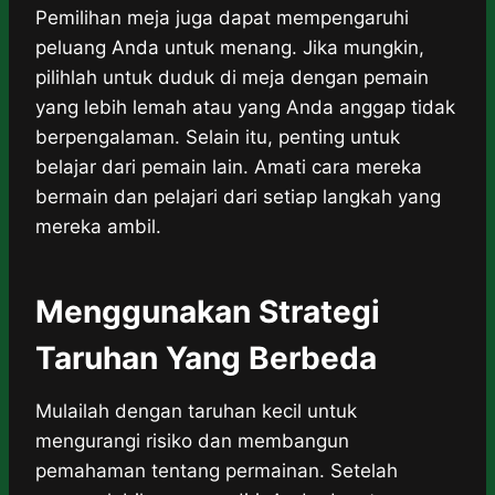
Pemilihan meja juga dapat mempengaruhi
peluang Anda untuk menang. Jika mungkin,
pilihlah untuk duduk di meja dengan pemain
yang lebih lemah atau yang Anda anggap tidak
berpengalaman. Selain itu, penting untuk
belajar dari pemain lain. Amati cara mereka
bermain dan pelajari dari setiap langkah yang
mereka ambil.
Menggunakan Strategi
Taruhan Yang Berbeda
Mulailah dengan taruhan kecil untuk
mengurangi risiko dan membangun
pemahaman tentang permainan. Setelah