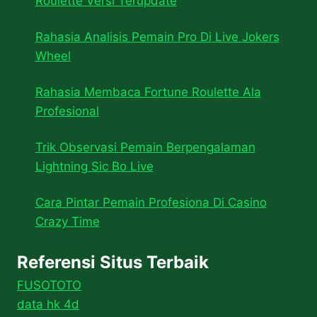
Roulette Versi Terupdate
Rahasia Analisis Pemain Pro Di Live Jokers
Wheel
Rahasia Membaca Fortune Roulette Ala
Profesional
Trik Observasi Pemain Berpengalaman
Lightning Sic Bo Live
Cara Pintar Pemain Profesiona Di Casino
Crazy Time
Referensi Situs Terbaik
FUSOTOTO
data hk 4d