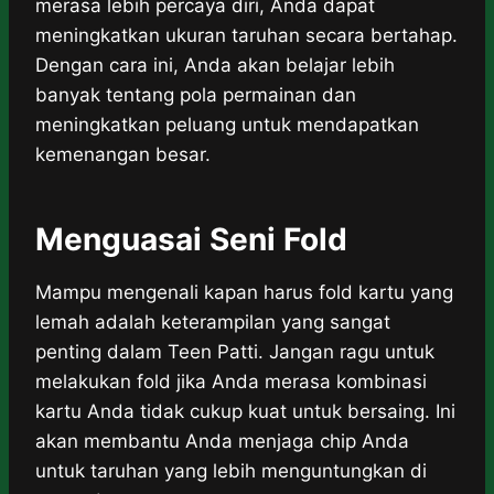
merasa lebih percaya diri, Anda dapat
meningkatkan ukuran taruhan secara bertahap.
Dengan cara ini, Anda akan belajar lebih
banyak tentang pola permainan dan
meningkatkan peluang untuk mendapatkan
kemenangan besar.
Menguasai Seni Fold
Mampu mengenali kapan harus fold kartu yang
lemah adalah keterampilan yang sangat
penting dalam Teen Patti. Jangan ragu untuk
melakukan fold jika Anda merasa kombinasi
kartu Anda tidak cukup kuat untuk bersaing. Ini
akan membantu Anda menjaga chip Anda
untuk taruhan yang lebih menguntungkan di