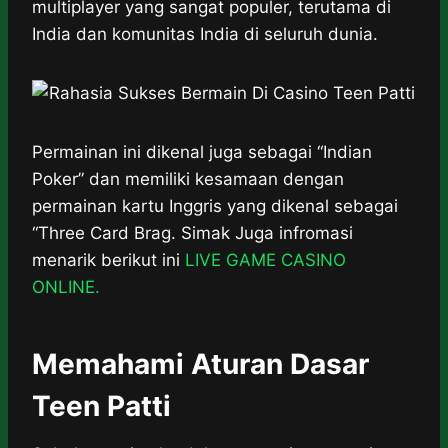
t
e
s
e
p
e
multiplayer yang sangat populer, terutama di
s
b
e
g
e
India dan komunitas India di seluruh dunia.
A
o
n
r
p
o
g
a
p
k
e
m
r
Permainan ini dikenal juga sebagai “Indian
Poker” dan memiliki kesamaan dengan
permainan kartu Inggris yang dikenal sebagai
“Three Card Brag. Simak Juga infromasi
menarik berikut ini
LIVE GAME CASINO
ONLINE.
Memahami Aturan Dasar
Teen Patti