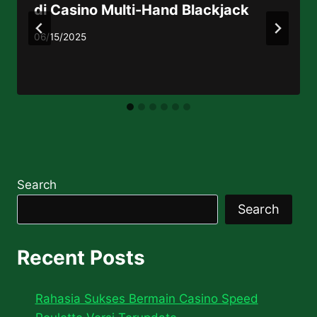
di Casino Multi-Hand Blackjack
06/15/2025
Search
Search
Recent Posts
Rahasia Sukses Bermain Casino Speed