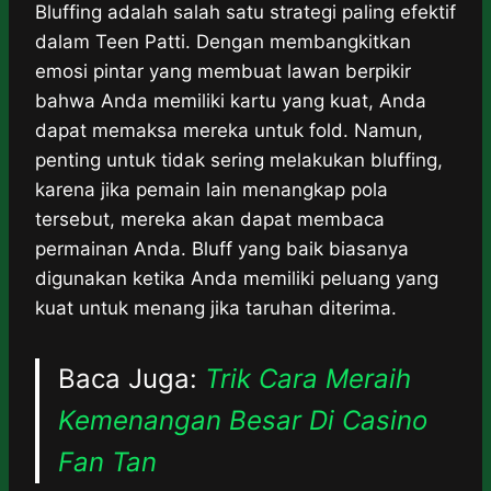
Bluffing adalah salah satu strategi paling efektif
dalam Teen Patti. Dengan membangkitkan
emosi pintar yang membuat lawan berpikir
bahwa Anda memiliki kartu yang kuat, Anda
dapat memaksa mereka untuk fold. Namun,
penting untuk tidak sering melakukan bluffing,
karena jika pemain lain menangkap pola
tersebut, mereka akan dapat membaca
permainan Anda. Bluff yang baik biasanya
digunakan ketika Anda memiliki peluang yang
kuat untuk menang jika taruhan diterima.
Baca Juga:
Trik Cara Meraih
Kemenangan Besar Di Casino
Fan Tan