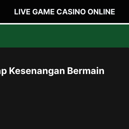
LIVE GAME CASINO ONLINE
ap Kesenangan Bermain