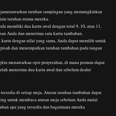
ejamenawarkan taruhan sampingan yang memungkinkan
elain taruhan utama mereka.
nda memiliki dua kartu awal dengan total 9, 10, atau 11,
han Anda dan menerima satu kartu tambahan.
g kartu dengan nilai yang sama, Anda dapat memilih untuk
erpisah dan menempatkan taruhan tambahan pada tangan
gkin menawarkan opsi penyerahan, di mana pemain dapat
elah menerima dua kartu awal dan sebelum dealer
 tersedia di setiap meja. Aturan taruhan tambahan dapat
enting untuk membaca aturan meja sebelum Anda mulai
uhan apa yang tersedia dan bagaimana mereka