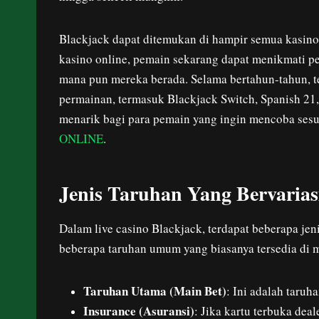
Blackjack dapat ditemukan di hampir semua kasino 
kasino online, pemain sekarang dapat menikmati p
mana pun mereka berada. Selama bertahun-tahun, te
permainan, termasuk Blackjack Switch, Spanish 21,
menarik bagi para pemain yang ingin mencoba sesu
ONLINE
.
Jenis Taruhan Yang Bervarias
Dalam live casino Blackjack, terdapat beberapa je
beberapa taruhan umum yang biasanya tersedia di 
Taruhan Utama (Main Bet)
: Ini adalah taruh
Insurance (Asuransi)
: Jika kartu terbuka de