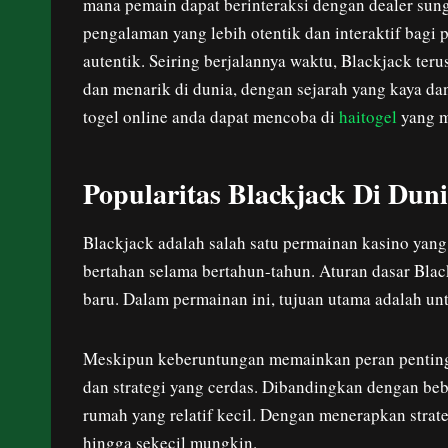
mana pemain dapat berinteraksi dengan dealer sun
pengalaman yang lebih otentik dan interaktif bagi
autentik. Seiring berjalannya waktu, Blackjack ter
dan menarik di dunia, dengan sejarah yang kaya da
togel online anda dapat mencoba di
haitogel
yang m
Popularitas Blackjack Di Dun
Blackjack adalah salah satu permainan kasino yang 
bertahan selama bertahun-tahun. Aturan dasar Bla
baru. Dalam permainan ini, tujuan utama adalah unt
Meskipun keberuntungan memainkan peran penting 
dan strategi yang cerdas. Dibandingkan dengan be
rumah yang relatif kecil. Dengan menerapkan stra
hingga sekecil mungkin.