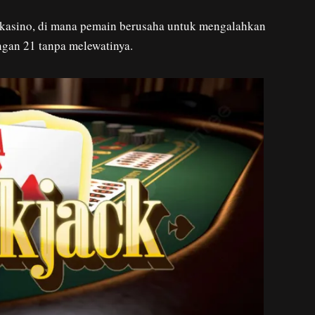
 kasino, di mana pemain berusaha untuk mengalahkan
ngan 21 tanpa melewatinya.