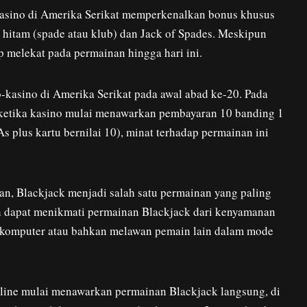
kasino di Amerika Serikat memperkenalkan bonus khusus
hitam (spade atau klub) dan Jack of Spades. Meskipun
ap melekat pada permainan hingga hari ini.
-kasino di Amerika Serikat pada awal abad ke-20. Pada
pi ketika kasino mulai menawarkan pembayaran 10 banding 1
 plus kartu bernilai 10), minat terhadap permainan ini
n, Blackjack menjadi salah satu permainan yang paling
in dapat menikmati permainan Blackjack dari kenyamanan
 komputer atau bahkan melawan pemain lain dalam mode
line mulai menawarkan permainan Blackjack langsung, di