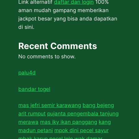
Link alternatif
daftar dan login
100%
aman mudah gampang memberikan
jackpot besar yang bisa anda dapatkan
di sini.
Recent Comments
No comments to show.
palu4d
bandar togel
mas jefri semir karawang
bang bejeng
arit rumput
pujanta pengembala tanjung
merawa
mas iky ikan panggang
kang
madun petani
mpok dini pecel sayur
mbak karun pecel lele
wak damar