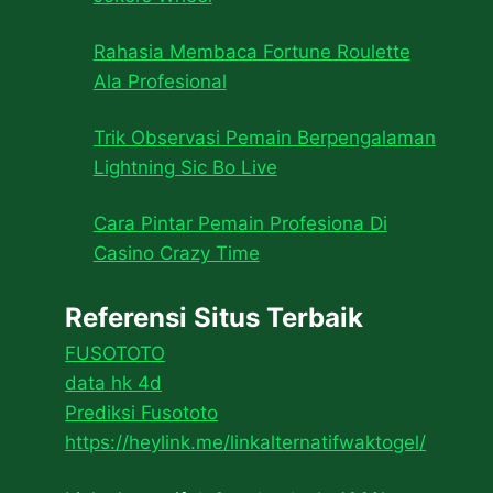
Rahasia Membaca Fortune Roulette
Ala Profesional
Trik Observasi Pemain Berpengalaman
Lightning Sic Bo Live
Cara Pintar Pemain Profesiona Di
Casino Crazy Time
Referensi Situs Terbaik
FUSOTOTO
data hk 4d
Prediksi Fusototo
https://heylink.me/linkalternatifwaktogel/