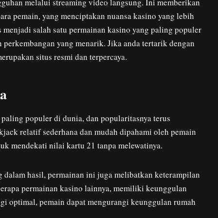
gguhan melalui streaming video langsung. Ini memberikan
 para pemain, yang menciptakan nuansa kasino yang lebih
us menjadi salah satu permainan kasino yang paling populer
n perkembangan yang menarik. Jika anda tertarik dengan
erupakan situs resmi dan terpercaya.
ia
paling populer di dunia, dan popularitasnya terus
ckjack relatif sederhana dan mudah dipahami oleh pemain
uk mendekati nilai kartu 21 tanpa melewatinya.
dalam hasil, permainan ini juga melibatkan keterampilan
berapa permainan kasino lainnya, memiliki keunggulan
tegi optimal, pemain dapat mengurangi keunggulan rumah