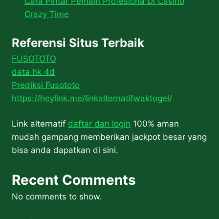
Cara Pintar Pemain Profesiona Di Casino
Crazy Time
Referensi Situs Terbaik
FUSOTOTO
data hk 4d
Prediksi Fusototo
https://heylink.me/linkalternatifwaktogel/
Link alternatif
daftar dan login
100% aman
mudah gampang memberikan jackpot besar yang
bisa anda dapatkan di sini.
Recent Comments
No comments to show.