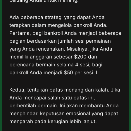
peluang Anda untuk menang.
Ada beberapa strategi yang dapat Anda
terapkan dalam mengelola bankroll Anda.
Pertama, bagi bankroll Anda menjadi beberapa
bagian berdasarkan jumlah sesi permainan
yang Anda rencanakan. Misalnya, jika Anda
memiliki anggaran sebesar $200 dan
berencana bermain selama 4 sesi, bagi
bankroll Anda menjadi $50 per sesi. I
Kedua, tentukan batas menang dan kalah. Jika
Anda mencapai salah satu batas ini,
berhentilah bermain. Ini akan membantu Anda
menghindari keputusan emosional yang dapat
mengarah pada kerugian lebih lanjut.