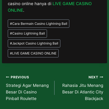
casino online hanya di
LIVE GAME CASINO
ONLINE
.
Post
#
Cara Bermain Casino Lightning Ball
Tags:
#
Casino Lightning Ball
#
Jackpot Casino Lightning Ball
#
LIVE GAME CASINO ONLINE
Post
PREVIOUS
NEXT
Strategi Agar Menang
Rahasia Jitu Menang
navigation
Besar Di Casino
Besar Di Atlantic City
Pinball Roulette
Blackjack