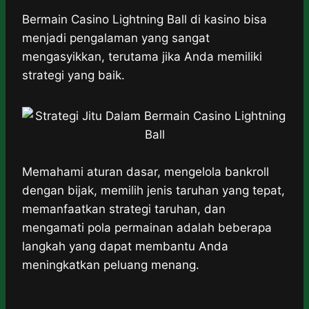
h
a
e
e
k
i
a
c
s
l
y
n
Bermain Casino Lightning Ball di kasino bisa
t
e
s
e
p
e
menjadi pengalaman yang sangat
s
b
e
g
e
mengasyikkan, terutama jika Anda memiliki
A
o
n
r
strategi yang baik.
p
o
g
a
p
k
e
m
r
Memahami aturan dasar, mengelola bankroll
dengan bijak, memilih jenis taruhan yang tepat,
memanfaatkan strategi taruhan, dan
mengamati pola permainan adalah beberapa
langkah yang dapat membantu Anda
meningkatkan peluang menang.