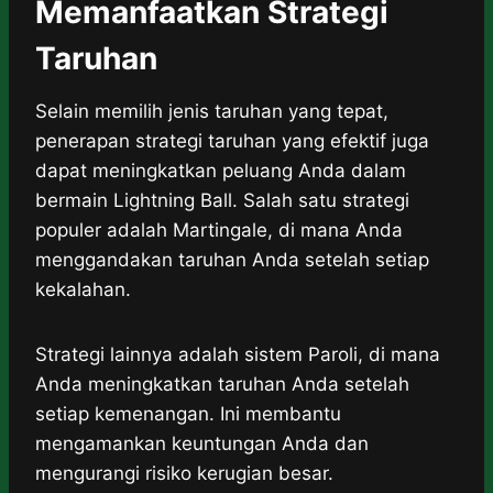
Memanfaatkan Strategi
Taruhan
Selain memilih jenis taruhan yang tepat,
penerapan strategi taruhan yang efektif juga
dapat meningkatkan peluang Anda dalam
bermain Lightning Ball. Salah satu strategi
populer adalah Martingale, di mana Anda
menggandakan taruhan Anda setelah setiap
kekalahan.
Strategi lainnya adalah sistem Paroli, di mana
Anda meningkatkan taruhan Anda setelah
setiap kemenangan. Ini membantu
mengamankan keuntungan Anda dan
mengurangi risiko kerugian besar.