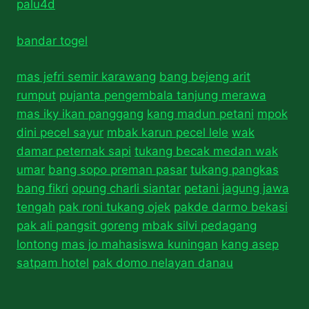
palu4d
bandar togel
mas jefri semir karawang
bang bejeng arit
rumput
pujanta pengembala tanjung merawa
mas iky ikan panggang
kang madun petani
mpok
dini pecel sayur
mbak karun pecel lele
wak
damar peternak sapi
tukang becak medan wak
umar
bang sopo preman pasar
tukang pangkas
bang fikri
opung charli siantar
petani jagung jawa
tengah
pak roni tukang ojek
pakde darmo bekasi
pak ali pangsit goreng
mbak silvi pedagang
lontong
mas jo mahasiswa kuningan
kang asep
satpam hotel
pak domo nelayan danau