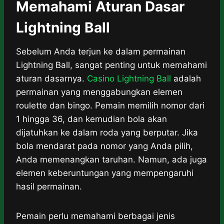
Memahami Aturan Dasar
Lightning Ball
Sebelum Anda terjun ke dalam permainan
Lightning Ball, sangat penting untuk memahami
aturan dasarnya.
Casino Lightning Ball
adalah
permainan yang menggabungkan elemen
roulette dan bingo. Pemain memilih nomor dari
1 hingga 36, dan kemudian bola akan
dijatuhkan ke dalam roda yang berputar. Jika
bola mendarat pada nomor yang Anda pilih,
Anda memenangkan taruhan. Namun, ada juga
elemen keberuntungan yang mempengaruhi
hasil permainan.
Pemain perlu memahami berbagai jenis