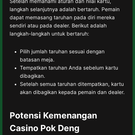
Setelah memahami aturan dan nilai kartu,
langkah selanjutnya adalah bertaruh. Pemain
dapat memasang taruhan pada diri mereka
sendiri atau pada dealer. Berikut adalah
langkah-langkah untuk bertaruh:
Pilih jumlah taruhan sesuai dengan
batasan meja.
Tempatkan taruhan Anda sebelum kartu
dibagikan.
Setelah semua taruhan ditempatkan, kartu
akan dibagikan kepada pemain dan dealer.
Potensi Kemenangan
Casino Pok Deng