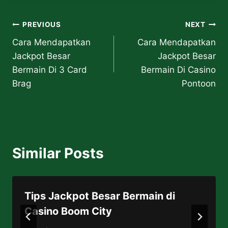
Post
PREVIOUS
NEXT
Cara Mendapatkan
Cara Mendapatkan
navigation
Jackpot Besar
Jackpot Besar
Bermain Di 3 Card
Bermain Di Casino
Brag
Pontoon
Similar Posts
Tips Jackpot Besar Bermain di
Casino Boom City