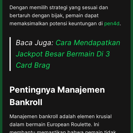
Dengan memilih strategi yang sesuai dan
bertaruh dengan bijak, pemain dapat
memaksimalkan potensi keuntungan di
pen4d
.
Baca Juga:
Cara Mendapatkan
Jackpot Besar Bermain Di 3
Card Brag
Pentingnya Manajemen
Bankroll
Manajemen bankroll adalah elemen krusial
dalam bermain European Roulette. Ini
membantu memastikan bahwa pemain tidak