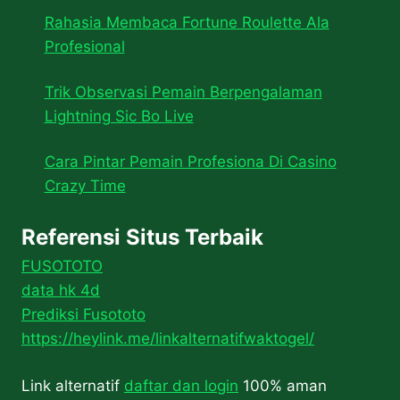
Rahasia Membaca Fortune Roulette Ala
Profesional
Trik Observasi Pemain Berpengalaman
Lightning Sic Bo Live
Cara Pintar Pemain Profesiona Di Casino
Crazy Time
Referensi Situs Terbaik
FUSOTOTO
data hk 4d
Prediksi Fusototo
https://heylink.me/linkalternatifwaktogel/
Link alternatif
daftar dan login
100% aman