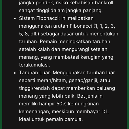
jangka pendek, risiko kehabisan bankroll
sangat tinggi dalam jangka panjang.
Sistem Fibonacci: Ini melibatkan
menggunakan urutan Fibonacci (1, 1, 2, 3,
5, 8, dll.) sebagai dasar untuk menentukan
taruhan. Pemain meningkatkan taruhan
setelah kalah dan mengurangi setelah
menang, yang membatasi kerugian yang
terakumulasi.
Taruhan Luar: Menggunakan taruhan luar
seperti merah/hitam, genap/ganjil, atau
tinggi/rendah dapat memberikan peluang
menang yang lebih baik. Bet jenis ini
memiliki hampir 50% kemungkinan
kemenangan, meskipun membayar 1:1,
ideal untuk pemain pemula.