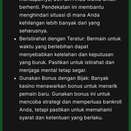
berhenti. Pendekatan ini membantu
menghindari situasi di mana Anda
kehilangan lebih banyak dari yang
seharusnya.
Beristirahat dengan Teratur: Bermain untuk
waktu yang berlebihan dapat
menyebabkan kelelahan dan keputusan
yang buruk. Pastikan untuk istirahat dan
menjaga mental tetap segar.
Gunakan Bonus dengan Bijak: Banyak
kasino menawarkan bonus untuk menarik
pemain baru. Gunakan bonus ini untuk
mencoba strategi dan memperluas bankroll
Anda, tetapi pastikan untuk memahami
syarat dan ketentuan yang berlaku.