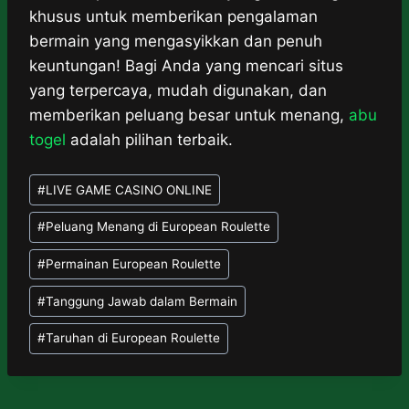
khusus untuk memberikan pengalaman
bermain yang mengasyikkan dan penuh
keuntungan! Bagi Anda yang mencari situs
yang terpercaya, mudah digunakan, dan
memberikan peluang besar untuk menang,
abu
togel
adalah pilihan terbaik.
Post
#
LIVE GAME CASINO ONLINE
Tags:
#
Peluang Menang di European Roulette
#
Permainan European Roulette
#
Tanggung Jawab dalam Bermain
#
Taruhan di European Roulette