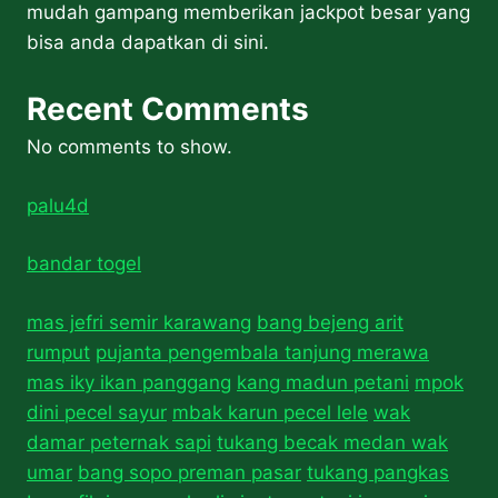
mudah gampang memberikan jackpot besar yang
bisa anda dapatkan di sini.
Recent Comments
No comments to show.
palu4d
bandar togel
mas jefri semir karawang
bang bejeng arit
rumput
pujanta pengembala tanjung merawa
mas iky ikan panggang
kang madun petani
mpok
dini pecel sayur
mbak karun pecel lele
wak
damar peternak sapi
tukang becak medan wak
umar
bang sopo preman pasar
tukang pangkas