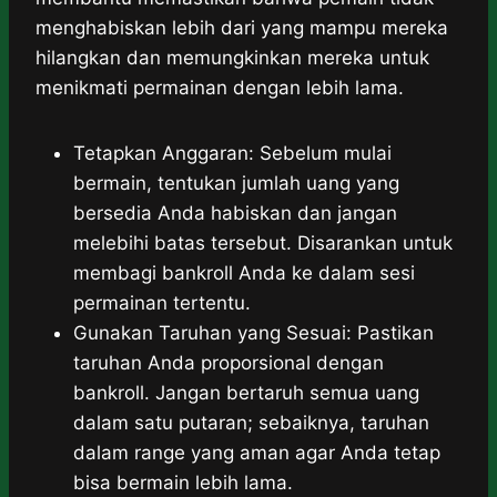
menghabiskan lebih dari yang mampu mereka
hilangkan dan memungkinkan mereka untuk
menikmati permainan dengan lebih lama.
Tetapkan Anggaran: Sebelum mulai
bermain, tentukan jumlah uang yang
bersedia Anda habiskan dan jangan
melebihi batas tersebut. Disarankan untuk
membagi bankroll Anda ke dalam sesi
permainan tertentu.
Gunakan Taruhan yang Sesuai: Pastikan
taruhan Anda proporsional dengan
bankroll. Jangan bertaruh semua uang
dalam satu putaran; sebaiknya, taruhan
dalam range yang aman agar Anda tetap
bisa bermain lebih lama.