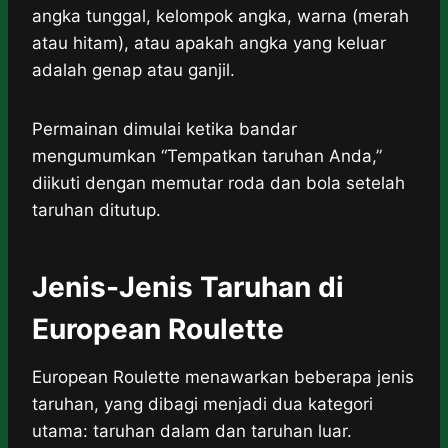
angka tunggal, kelompok angka, warna (merah
atau hitam), atau apakah angka yang keluar
adalah genap atau ganjil.
Permainan dimulai ketika bandar
mengumumkan “Tempatkan taruhan Anda,”
diikuti dengan memutar roda dan bola setelah
taruhan ditutup.
Jenis-Jenis Taruhan di
European Roulette
European Roulette menawarkan beberapa jenis
taruhan, yang dibagi menjadi dua kategori
utama: taruhan dalam dan taruhan luar.