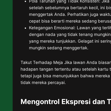
Pola Taruhan yang Tidak Konsisten: Jika
setelah sebelumnya bertaruh kecil, ini 
menggertak Anda. Perhatikan juga wakt
cepat bisa berarti mereka sedang berus
Ketegangan Emosional: Lawan yang terlih
dengan nada yang tidak tenang mungkin
yang mereka tunjukkan. Gelagat ini ser
mungkin sedang menggertak.
Takut Terhadap Meja Jika lawan Anda biasanya
hadapan tangan tertentu atau setelah kartu t
tetapi juga bisa menunjukkan bahwa mereka 
tidak mereka percayai.
Mengontrol Ekspresi dan Te