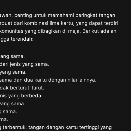
wan, penting untuk memahami peringkat tangan
uat dari kombinasi lima kartu, yang dapat terdiri
komunitas yang dibagikan di meja. Berikut adalah
ingga terendah:
 yang sama.
 dari jenis yang sama.
 yang sama.
 sama dan dua kartu dengan nilai lainnya.
idak berturut-turut.
jenis yang berbeda.
 yang sama.
ng sama.
ama.
g terbentuk, tangan dengan kartu tertinggi yang