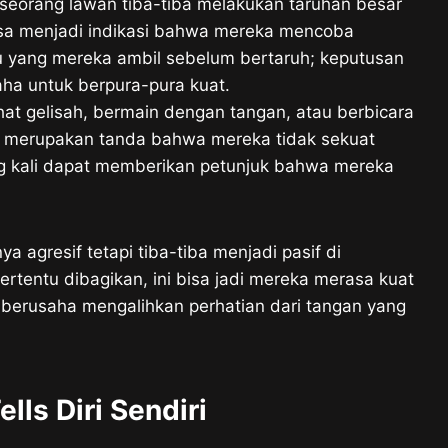
 seorang lawan tiba-tiba melakukan taruhan besar
bisa menjadi indikasi bahwa mereka mencoba
u yang mereka ambil sebelum bertaruh; keputusan
aha untuk berpura-pura kuat.
at gelisah, bermain dengan tangan, atau berbicara
 merupakan tanda bahwa mereka tidak sekuat
ing kali dapat memberikan petunjuk bahwa mereka
 agresif tetapi tiba-tiba menjadi pasif di
ertentu dibagikan, ini bisa jadi mereka merasa kuat
berusaha mengalihkan perhatian dari tangan yang
lls Diri Sendiri