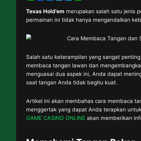
h
a
e
e
k
i
a
c
s
l
y
n
Texas Hold’em
merupakan salah satu jenis p
t
e
s
e
p
e
permainan ini tidak hanya mengandalkan ke
s
b
e
g
e
A
o
n
r
p
o
g
a
p
k
e
m
r
Salah satu keterampilan yang sangat pentin
membaca tangan lawan dan mengembangkan s
menguasai dua aspek ini, Anda dapat meni
saat tangan Anda tidak begitu kuat.
Artikel ini akan membahas cara membaca tan
menggertak yang dapat Anda terapkan untu
GAME CASINO ONLINE
akan memberikan info