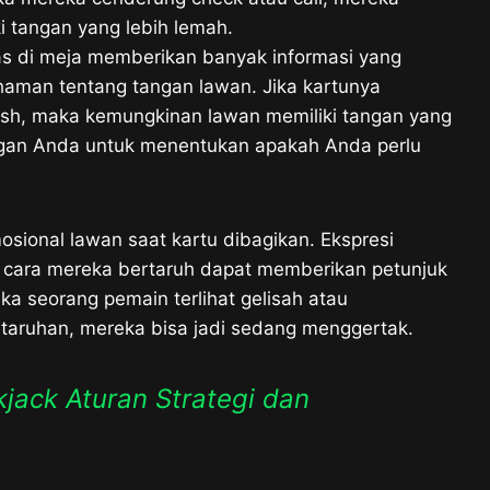
i tangan yang lebih lemah.
tas di meja memberikan banyak informasi yang
an tentang tangan lawan. Jika kartunya
ush, maka kemungkinan lawan memiliki tangan yang
ngan Anda untuk menentukan apakah Anda perlu
sional lawan saat kartu dibagikan. Ekspresi
 cara mereka bertaruh dapat memberikan petunjuk
ka seorang pemain terlihat gelisah atau
taruhan, mereka bisa jadi sedang menggertak.
kjack Aturan Strategi dan