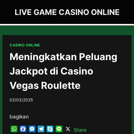
Skip
LIVE GAME CASINO ONLINE
to
content
CASINO ONLINE
Meningkatkan Peluang
Jackpot di Casino
Vegas Roulette
02/03/2025
bagikan
W
F
M
T
S
L
X
Share