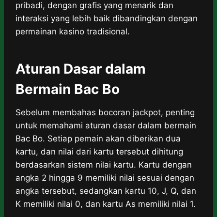
pribadi, dengan grafis yang menarik dan
interaksi yang lebih baik dibandingkan dengan
permainan kasino tradisional.
Aturan Dasar dalam
Bermain Bac Bo
Sebelum membahas bocoran jackpot, penting
untuk memahami aturan dasar dalam bermain
Bac Bo. Setiap pemain akan diberikan dua
kartu, dan nilai dari kartu tersebut dihitung
berdasarkan sistem nilai kartu. Kartu dengan
angka 2 hingga 9 memiliki nilai sesuai dengan
angka tersebut, sedangkan kartu 10, J, Q, dan
K memiliki nilai 0, dan kartu As memiliki nilai 1.