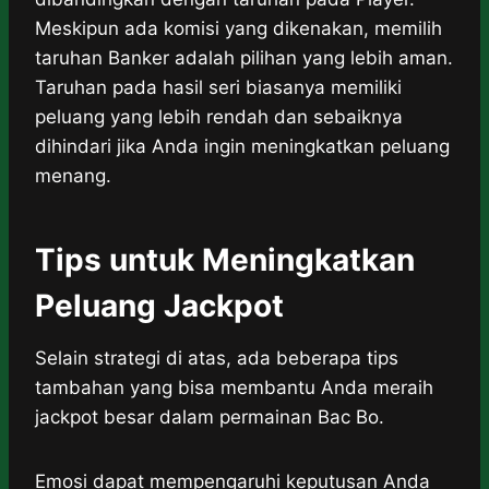
Meskipun ada komisi yang dikenakan, memilih
taruhan Banker adalah pilihan yang lebih aman.
Taruhan pada hasil seri biasanya memiliki
peluang yang lebih rendah dan sebaiknya
dihindari jika Anda ingin meningkatkan peluang
menang.
Tips untuk Meningkatkan
Peluang Jackpot
Selain strategi di atas, ada beberapa tips
tambahan yang bisa membantu Anda meraih
jackpot besar dalam permainan Bac Bo.
Emosi dapat mempengaruhi keputusan Anda