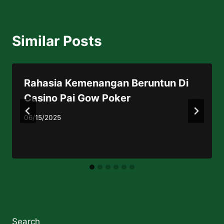
Similar Posts
Rahasia Kemenangan Beruntun Di
Casino Pai Gow Poker
06/15/2025
Search