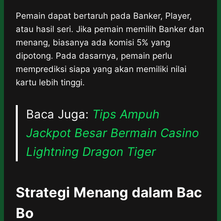
Pemain dapat bertaruh pada Banker, Player,
atau hasil seri. Jika pemain memilih Banker dan
menang, biasanya ada komisi 5% yang
dipotong. Pada dasarnya, pemain perlu
memprediksi siapa yang akan memiliki nilai
kartu lebih tinggi.
Baca Juga:
Tips Ampuh
Jackpot Besar Bermain Casino
Lightning Dragon Tiger
Strategi Menang dalam Bac
Bo