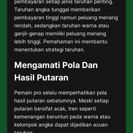
pembayaran setiap jenis taruhan penting.
Taruhan angka tunggal memberikan
pembayaran tinggi namun peluang menang
rendah, sedangkan taruhan warna atau
ganjil-genap memiliki peluang menang
lebih tinggi. Pemahaman ini membantu
menentukan strategi taruhan.
Mengamati Pola Dan
Hasil Putaran
Pemain pro selalu memperhatikan pola
hasil putaran sebelumnya. Meski setiap
putaran bersifat acak, tren seperti
kemenangan beruntun pada warna atau
kelompok angka dapat dijadikan acuan
taruhan.