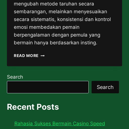
mengubah metode taruhan secara
sembarangan, melainkan menyesuaikan
secara sistematis, konsistensi dan kontrol
emosi membedakan pemain
berpengalaman dengan pemula yang
bermain hanya berdasarkan insting.
TIPS
READ MORE
PRO
AMERICAN
ROULETTE
Search
LIVE
UNTUK
Search
KAMU
PELAJARI
Recent Posts
Rahasia Sukses Bermain Casino Speed