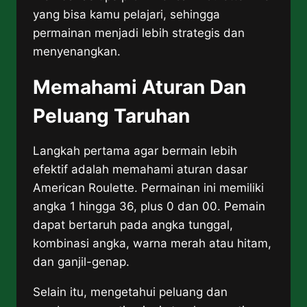
yang bisa kamu pelajari, sehingga
permainan menjadi lebih strategis dan
menyenangkan.
Memahami Aturan Dan
Peluang Taruhan
Langkah pertama agar bermain lebih
efektif adalah memahami aturan dasar
American Roulette. Permainan ini memiliki
angka 1 hingga 36, plus 0 dan 00. Pemain
dapat bertaruh pada angka tunggal,
kombinasi angka, warna merah atau hitam,
dan ganjil-genap.
Selain itu, mengetahui peluang dan