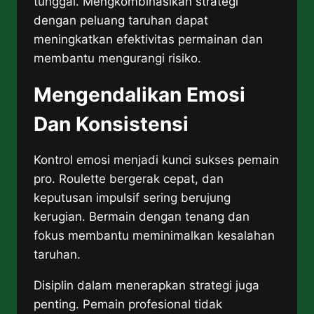
tunggal. Mengkombinasikan strategi
dengan peluang taruhan dapat
meningkatkan efektivitas permainan dan
membantu mengurangi risiko.
Mengendalikan Emosi
Dan Konsistensi
Kontrol emosi menjadi kunci sukses pemain
pro. Roulette bergerak cepat, dan
keputusan impulsif sering berujung
kerugian. Bermain dengan tenang dan
fokus membantu meminimalkan kesalahan
taruhan.
Disiplin dalam menerapkan strategi juga
penting. Pemain profesional tidak