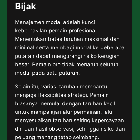
Bijak
Manajemen modal adalah kunci
keberhasilan pemain profesional.
Menentukan batas taruhan maksimal dan
minimal serta membagi modal ke beberapa
putaran dapat mengurangi risiko kerugian
besar. Pemain pro tidak menaruh seluruh
modal pada satu putaran.
Selain itu, variasi taruhan membantu
menjaga fleksibilitas strategi. Pemain
biasanya memulai dengan taruhan kecil
untuk mempelajari alur permainan, lalu
menyesuaikan taruhan seiring kepercayaan
diri dan hasil observasi, sehingga risiko dan
peluang menang tetap seimbang.