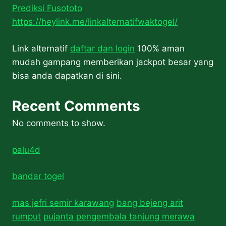
Prediksi Fusototo
https://heylink.me/linkalternatifwaktogel/
Link alternatif
daftar dan login
100% aman
mudah gampang memberikan jackpot besar yang
bisa anda dapatkan di sini.
Recent Comments
No comments to show.
palu4d
bandar togel
mas jefri semir karawang
bang bejeng arit
rumput
pujanta pengembala tanjung merawa