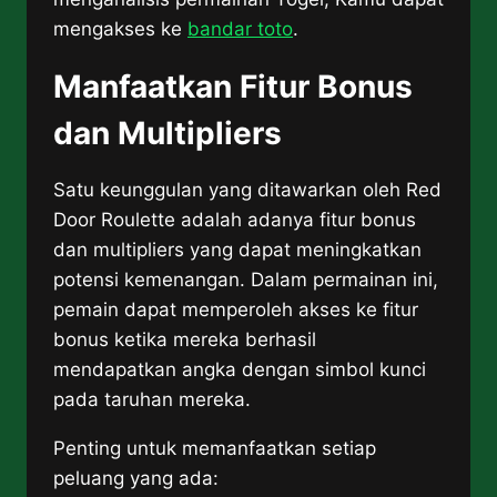
mengakses ke
bandar toto
.
Manfaatkan Fitur Bonus
dan Multipliers
Satu keunggulan yang ditawarkan oleh Red
Door Roulette adalah adanya fitur bonus
dan multipliers yang dapat meningkatkan
potensi kemenangan. Dalam permainan ini,
pemain dapat memperoleh akses ke fitur
bonus ketika mereka berhasil
mendapatkan angka dengan simbol kunci
pada taruhan mereka.
Penting untuk memanfaatkan setiap
peluang yang ada: