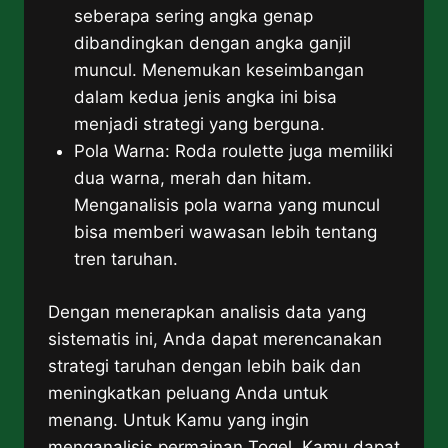
seberapa sering angka genap
dibandingkan dengan angka ganjil
muncul. Menemukan keseimbangan
dalam kedua jenis angka ini bisa
menjadi strategi yang berguna.
Pola Warna: Roda roulette juga memiliki
dua warna, merah dan hitam.
Menganalisis pola warna yang muncul
bisa memberi wawasan lebih tentang
tren taruhan.
Dengan menerapkan analisis data yang
sistematis ini, Anda dapat merencanakan
strategi taruhan dengan lebih baik dan
meningkatkan peluang Anda untuk
menang. Untuk Kamu yang ingin
menganalisis permainan Togel, Kamu dapat