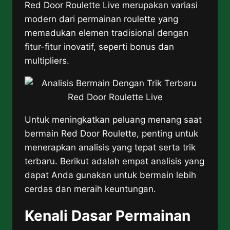
Red Door Roulette Live merupakan variasi
modern dari permainan roulette yang
memadukan elemen tradisional dengan
fitur-fitur inovatif, seperti bonus dan
multipliers.
Untuk meningkatkan peluang menang saat
bermain Red Door Roulette, penting untuk
menerapkan analisis yang tepat serta trik
terbaru. Berikut adalah empat analisis yang
dapat Anda gunakan untuk bermain lebih
cerdas dan meraih keuntungan.
Kenali Dasar Permainan