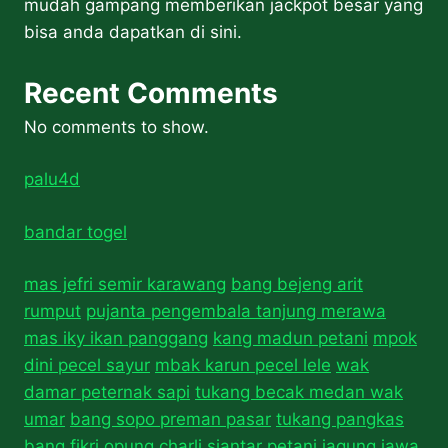
mudah gampang memberikan jackpot besar yang
bisa anda dapatkan di sini.
Recent Comments
No comments to show.
palu4d
bandar togel
mas jefri semir karawang
bang bejeng arit
rumput
pujanta pengembala tanjung merawa
mas iky ikan panggang
kang madun petani
mpok
dini pecel sayur
mbak karun pecel lele
wak
damar peternak sapi
tukang becak medan wak
umar
bang sopo preman pasar
tukang pangkas
bang fikri
opung charli siantar
petani jagung jawa