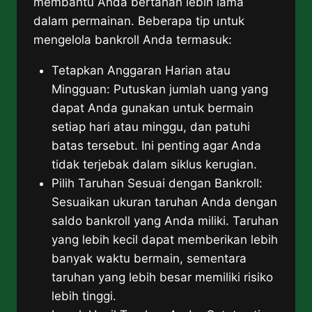
membantu Anda bertahan lebih lama
dalam permainan. Beberapa tip untuk
mengelola bankroll Anda termasuk:
Tetapkan Anggaran Harian atau
Mingguan: Putuskan jumlah uang yang
dapat Anda gunakan untuk bermain
setiap hari atau minggu, dan patuhi
batas tersebut. Ini penting agar Anda
tidak terjebak dalam siklus kerugian.
Pilih Taruhan Sesuai dengan Bankroll:
Sesuaikan ukuran taruhan Anda dengan
saldo bankroll yang Anda miliki. Taruhan
yang lebih kecil dapat memberikan lebih
banyak waktu bermain, sementara
taruhan yang lebih besar memiliki risiko
lebih tinggi.