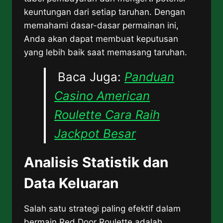
keuntungan dari setiap taruhan. Dengan
memahami dasar-dasar permainan ini,
Anda akan dapat membuat keputusan
yang lebih baik saat memasang taruhan.
Baca Juga:
Panduan
Casino American
Roulette Cara Raih
Jackpot Besar
Analisis Statistik dan
Data Keluaran
Salah satu strategi paling efektif dalam
bermain Red Door Roulette adalah