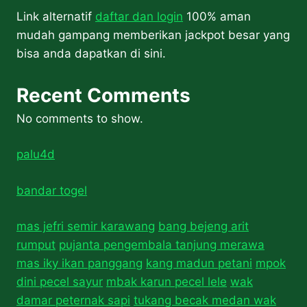
Link alternatif
daftar dan login
100% aman
mudah gampang memberikan jackpot besar yang
bisa anda dapatkan di sini.
Recent Comments
No comments to show.
palu4d
bandar togel
mas jefri semir karawang
bang bejeng arit
rumput
pujanta pengembala tanjung merawa
mas iky ikan panggang
kang madun petani
mpok
dini pecel sayur
mbak karun pecel lele
wak
damar peternak sapi
tukang becak medan wak