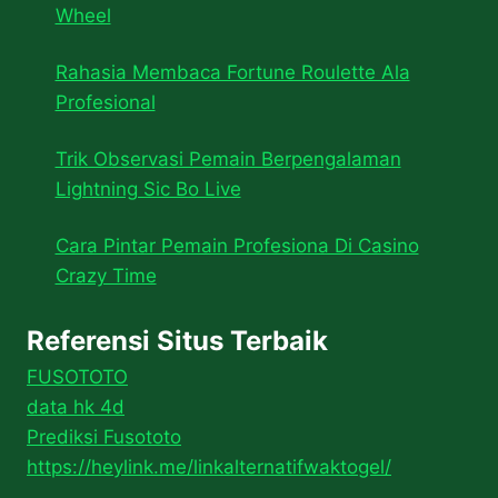
Wheel
Rahasia Membaca Fortune Roulette Ala
Profesional
Trik Observasi Pemain Berpengalaman
Lightning Sic Bo Live
Cara Pintar Pemain Profesiona Di Casino
Crazy Time
Referensi Situs Terbaik
FUSOTOTO
data hk 4d
Prediksi Fusototo
https://heylink.me/linkalternatifwaktogel/