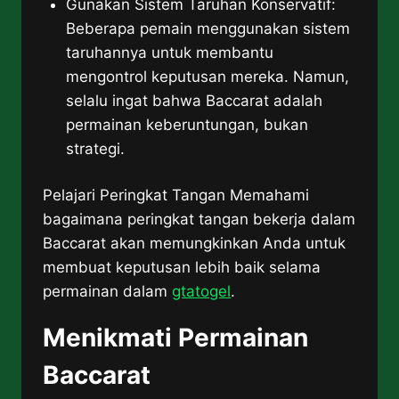
Gunakan Sistem Taruhan Konservatif:
Beberapa pemain menggunakan sistem
taruhannya untuk membantu
mengontrol keputusan mereka. Namun,
selalu ingat bahwa Baccarat adalah
permainan keberuntungan, bukan
strategi.
Pelajari Peringkat Tangan Memahami
bagaimana peringkat tangan bekerja dalam
Baccarat akan memungkinkan Anda untuk
membuat keputusan lebih baik selama
permainan dalam
gtatogel
.
Menikmati Permainan
Baccarat