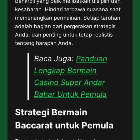
Bankroll yang baik melibatkan disiplin dan
kesabaran. Hindari terbawa suasana saat
memenangkan permainan. Setiap taruhan
adalah bagian dari pergerakan strategis
Anda, dan penting untuk tetap realistis
tentang harapan Anda.
Baca Juga:
Panduan
Lengkap Bermain
Casino Super Andar
Bahar Untuk Pemula
Strategi Bermain
Baccarat untuk Pemula