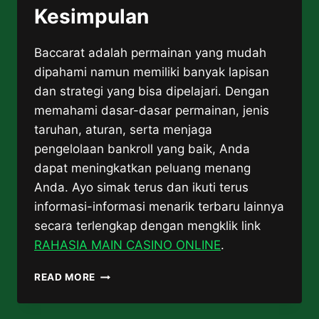
Kesimpulan
Baccarat adalah permainan yang mudah
dipahami namun memiliki banyak lapisan
dan strategi yang bisa dipelajari. ​Dengan
memahami dasar-dasar permainan, jenis
taruhan, aturan, serta menjaga
pengelolaan bankroll yang baik, Anda
dapat meningkatkan peluang menang
Anda.​ Ayo simak terus dan ikuti terus
informasi-informasi menarik terbaru lainnya
secara terlengkap dengan mengklik link
RAHASIA MAIN CASINO ONLINE
.
PANDUAN
READ MORE
LENGKAP
CARA
BERMAIN