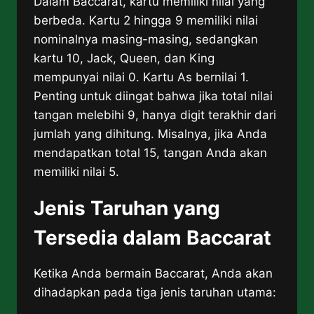
Dalam Baccarat, kartu memiliki nilai yang
berbeda. Kartu 2 hingga 9 memiliki nilai
nominalnya masing-masing, sedangkan
kartu 10, Jack, Queen, dan King
mempunyai nilai 0. Kartu As bernilai 1.
Penting untuk diingat bahwa jika total nilai
tangan melebihi 9, hanya digit terakhir dari
jumlah yang dihitung. Misalnya, jika Anda
mendapatkan total 15, tangan Anda akan
memiliki nilai 5.
Jenis Taruhan yang
Tersedia dalam Baccarat
Ketika Anda bermain Baccarat, Anda akan
dihadapkan pada tiga jenis taruhan utama: