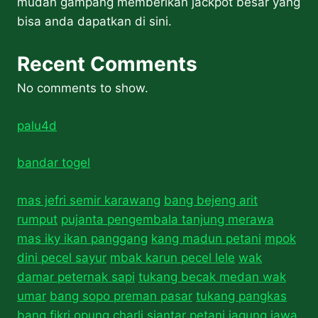
mudah gampang memberikan jackpot besar yang
bisa anda dapatkan di sini.
Recent Comments
No comments to show.
palu4d
bandar togel
mas jefri semir karawang
bang bejeng arit
rumput
pujanta pengembala tanjung merawa
mas iky ikan panggang
kang madun petani
mpok
dini pecel sayur
mbak karun pecel lele
wak
damar peternak sapi
tukang becak medan wak
umar
bang sopo preman pasar
tukang pangkas
bang fikri
opung charli siantar
petani jagung jawa