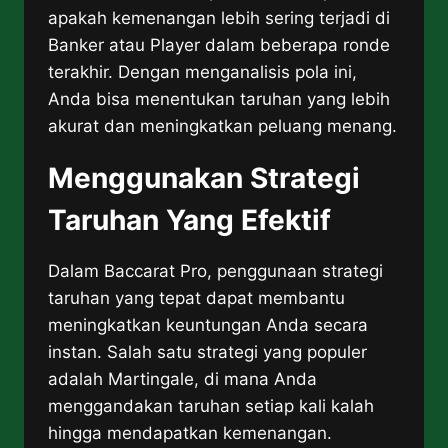
apakah kemenangan lebih sering terjadi di
Banker atau Player dalam beberapa ronde
terakhir. Dengan menganalisis pola ini,
Anda bisa menentukan taruhan yang lebih
akurat dan meningkatkan peluang menang.
Menggunakan Strategi
Taruhan Yang Efektif
Dalam Baccarat Pro, penggunaan strategi
taruhan yang tepat dapat membantu
meningkatkan keuntungan Anda secara
instan. Salah satu strategi yang populer
adalah Martingale, di mana Anda
menggandakan taruhan setiap kali kalah
hingga mendapatkan kemenangan.