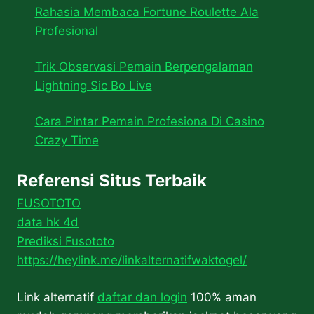
Rahasia Membaca Fortune Roulette Ala
Profesional
Trik Observasi Pemain Berpengalaman
Lightning Sic Bo Live
Cara Pintar Pemain Profesiona Di Casino
Crazy Time
Referensi Situs Terbaik
FUSOTOTO
data hk 4d
Prediksi Fusototo
https://heylink.me/linkalternatifwaktogel/
Link alternatif
daftar dan login
100% aman