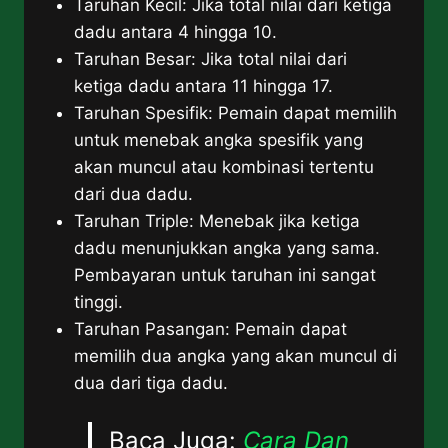
Taruhan Kecil: Jika total nilai dari ketiga
dadu antara 4 hingga 10.
Taruhan Besar: Jika total nilai dari
ketiga dadu antara 11 hingga 17.
Taruhan Spesifik: Pemain dapat memilih
untuk menebak angka spesifik yang
akan muncul atau kombinasi tertentu
dari dua dadu.
Taruhan Triple: Menebak jika ketiga
dadu menunjukkan angka yang sama.
Pembayaran untuk taruhan ini sangat
tinggi.
Taruhan Pasangan: Pemain dapat
memilih dua angka yang akan muncul di
dua dari tiga dadu.
Baca Juga:
Cara Dan