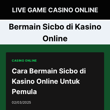
Skip
LIVE GAME CASINO ONLINE
to
content
Bermain Sicbo di Kasino
Online
CASINO ONLINE
Cara Bermain Sicbo di
Kasino Online Untuk
Pemula
02/03/2025