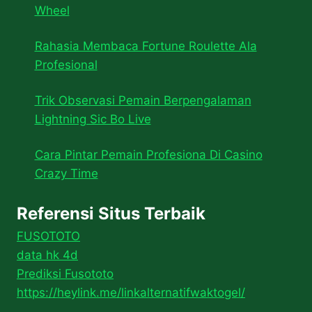
Wheel
Rahasia Membaca Fortune Roulette Ala
Profesional
Trik Observasi Pemain Berpengalaman
Lightning Sic Bo Live
Cara Pintar Pemain Profesiona Di Casino
Crazy Time
Referensi Situs Terbaik
FUSOTOTO
data hk 4d
Prediksi Fusototo
https://heylink.me/linkalternatifwaktogel/