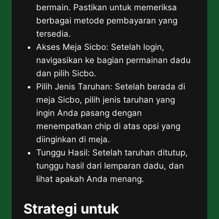
bermain. Pastikan untuk memeriksa
berbagai metode pembayaran yang
tersedia.
Akses Meja Sicbo: Setelah login,
navigasikan ke bagian permainan dadu
dan pilih Sicbo.
Pilih Jenis Taruhan: Setelah berada di
meja Sicbo, pilih jenis taruhan yang
ingin Anda pasang dengan
menempatkan chip di atas opsi yang
diinginkan di meja.
Tunggu Hasil: Setelah taruhan ditutup,
tunggu hasil dari lemparan dadu, dan
lihat apakah Anda menang.
Strategi untuk