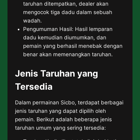
taruhan ditempatkan, dealer akan
mengocok tiga dadu dalam sebuah
wadah.
Pengumuman Hasil: Hasil lemparan
dadu kemudian diumumkan, dan
pemain yang berhasil menebak dengan
benar akan memenangkan taruhan.
Jenis Taruhan yang
Tersedia
Dalam permainan Sicbo, terdapat berbagai
jenis taruhan yang dapat dipilih oleh
pemain. Berikut adalah beberapa jenis
taruhan umum yang sering tersedia: