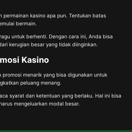
m permainan kasino apa pun. Tentukan batas
emulai bermain.
ragu untuk berhenti. Dengan cara ini, Anda bisa
i kerugian besar yang tidak diinginkan.
mosi Kasino
 promosi menarik yang bisa digunakan untuk
gkatkan peluang menang.
ca syarat dan ketentuan yang berlaku. Hal ini bisa
arus mengeluarkan modal besar.