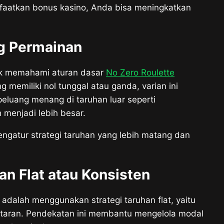
faatkan bonus kasino, Anda bisa meningkatkan
g Permainan
uk memahami aturan dasar
No Zero Roulette
g memiliki nol tunggal atau ganda, varian ini
peluang menang di taruhan luar seperti
h menjadi lebih besar.
gatur strategi taruhan yang lebih matang dan
an Flat atau Konsisten
e adalah menggunakan strategi taruhan flat, yaitu
taran. Pendekatan ini membantu mengelola modal