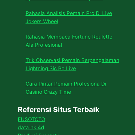
Rahasia Analisis Pemain Pro Di Live
Jokers Wheel
Rahasia Membaca Fortune Roulette
Ala Profesional
Trik Observasi Pemain Berpengalaman
Lightning Sic Bo Live
Cara Pintar Pemain Profesiona Di
Casino Crazy Time
Referensi Situs Terbaik
FUSOTOTO
data hk 4d