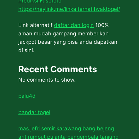
Prediksi Fusototo
https://heylink.me/linkalternatifwaktogel/
Link alternatif
daftar dan login
100%
aman mudah gampang memberikan
jackpot besar yang bisa anda dapatkan
di sini.
Recent Comments
No comments to show.
palu4d
bandar togel
mas jefri semir karawang
bang bejeng
arit rumput
pujanta pengembala tanjung