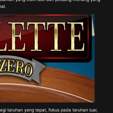
nal.
i taruhan yang tepat, fokus pada taruhan luar,