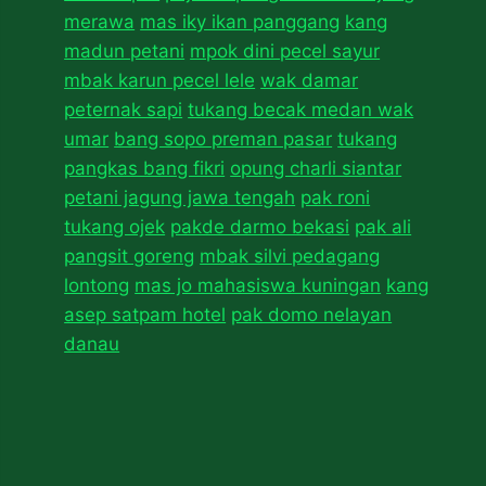
merawa
mas iky ikan panggang
kang
madun petani
mpok dini pecel sayur
mbak karun pecel lele
wak damar
peternak sapi
tukang becak medan wak
umar
bang sopo preman pasar
tukang
pangkas bang fikri
opung charli siantar
petani jagung jawa tengah
pak roni
tukang ojek
pakde darmo bekasi
pak ali
pangsit goreng
mbak silvi pedagang
lontong
mas jo mahasiswa kuningan
kang
asep satpam hotel
pak domo nelayan
danau