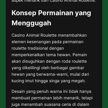
aspek menarik dari Casino Animal Roulette.
Konsep Permainan yang
Menggugah
Casino Animal Roulette menambahkan
elemen kesenangan pada permainan
roulette tradisional dengan
memperkenalkan tema hewan. Pemain
akan disuguhkan dengan roda roulette
yang dikelilingi oleh berbagai gambar
hewan yang berwarna-warni, mulai dari
kucing imut hingga singa yang megah.
Desain yang penuh warna ini tidak hanya
membuat permainan lebih menarik, tetapi
juga menambah suasana ceria di dalam