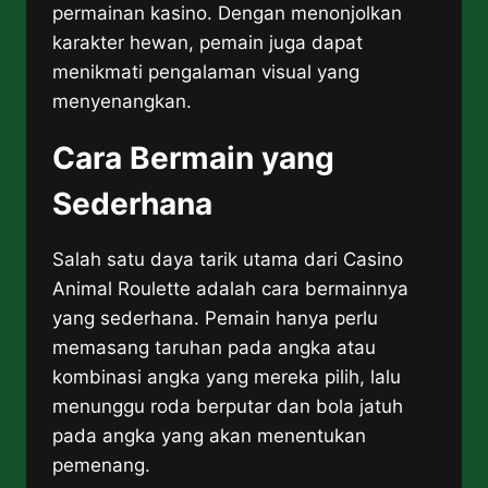
permainan kasino. Dengan menonjolkan
karakter hewan, pemain juga dapat
menikmati pengalaman visual yang
menyenangkan.
Cara Bermain yang
Sederhana
Salah satu daya tarik utama dari Casino
Animal Roulette adalah cara bermainnya
yang sederhana. Pemain hanya perlu
memasang taruhan pada angka atau
kombinasi angka yang mereka pilih, lalu
menunggu roda berputar dan bola jatuh
pada angka yang akan menentukan
pemenang.