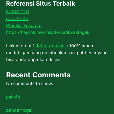
Referensi Situs Terbaik
FUSOTOTO
data hk 4d
Prediksi Fusototo
https://heylink.me/linkalternatifwaktogel/
Link alternatif
daftar dan login
100% aman
mudah gampang memberikan jackpot besar yang
bisa anda dapatkan di sini.
Recent Comments
No comments to show.
palu4d
bandar togel