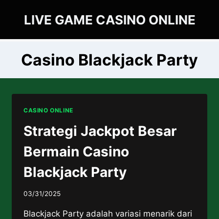
Skip
LIVE GAME CASINO ONLINE
to
content
Casino Blackjack Party
CASINO ONLINE
Strategi Jackpot Besar
Bermain Casino
Blackjack Party
03/31/2025
Blackjack Party adalah variasi menarik dari