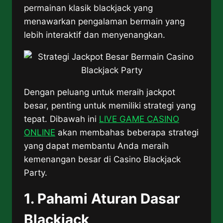
permainan klasik blackjack yang
menawarkan pengalaman bermain yang
lebih interaktif dan menyenangkan.
Dengan peluang untuk meraih jackpot
besar, penting untuk memiliki strategi yang
tepat. Dibawah ini
LIVE GAME CASINO
ONLINE
akan membahas beberapa strategi
yang dapat membantu Anda meraih
kemenangan besar di Casino Blackjack
Party.
1. Pahami Aturan Dasar
Blackjack