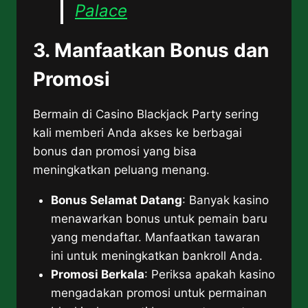
Palace
3. Manfaatkan Bonus dan
Promosi
Bermain di Casino Blackjack Party sering
kali memberi Anda akses ke berbagai
bonus dan promosi yang bisa
meningkatkan peluang menang.
Bonus Selamat Datang
: Banyak kasino
menawarkan bonus untuk pemain baru
yang mendaftar. Manfaatkan tawaran
ini untuk meningkatkan bankroll Anda.
Promosi Berkala
: Periksa apakah kasino
mengadakan promosi untuk permainan