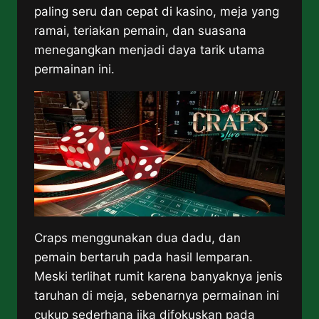
paling seru dan cepat di kasino, meja yang
ramai, teriakan pemain, dan suasana
menegangkan menjadi daya tarik utama
permainan ini.
Craps menggunakan dua dadu, dan
pemain bertaruh pada hasil lemparan.
Meski terlihat rumit karena banyaknya jenis
taruhan di meja, sebenarnya permainan ini
cukup sederhana jika difokuskan pada