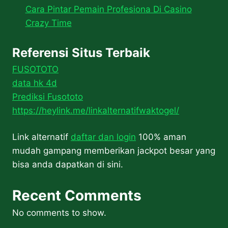
Cara Pintar Pemain Profesiona Di Casino
Crazy Time
Referensi Situs Terbaik
FUSOTOTO
data hk 4d
Prediksi Fusototo
https://heylink.me/linkalternatifwaktogel/
Link alternatif
daftar dan login
100% aman
mudah gampang memberikan jackpot besar yang
bisa anda dapatkan di sini.
Recent Comments
No comments to show.