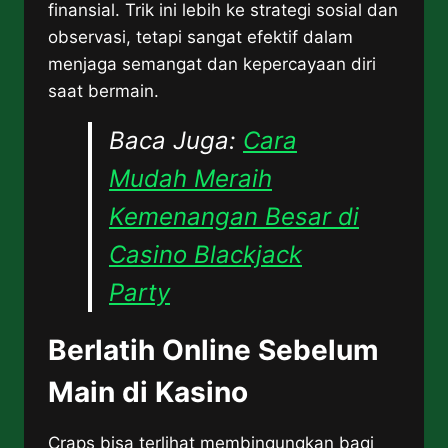
finansial. Trik ini lebih ke strategi sosial dan
observasi, tetapi sangat efektif dalam
menjaga semangat dan kepercayaan diri
saat bermain.
Baca Juga:
Cara
Mudah Meraih
Kemenangan Besar di
Casino Blackjack
Party
Berlatih Online Sebelum
Main di Kasino
Craps bisa terlihat membingungkan bagi