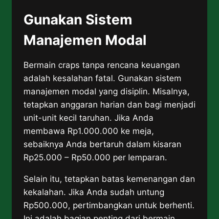
Gunakan Sistem
Manajemen Modal
Bermain craps tanpa rencana keuangan
adalah kesalahan fatal. Gunakan sistem
manajemen modal yang disiplin. Misalnya,
tetapkan anggaran harian dan bagi menjadi
unit-unit kecil taruhan. Jika Anda
membawa Rp1.000.000 ke meja,
sebaiknya Anda bertaruh dalam kisaran
Rp25.000 – Rp50.000 per lemparan.
Selain itu, tetapkan batas kemenangan dan
kekalahan. Jika Anda sudah untung
Rp500.000, pertimbangkan untuk berhenti.
Ini adalah bagian penting dari bermain