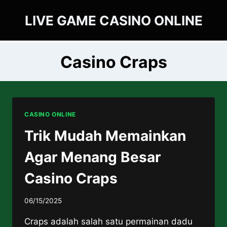
Skip
LIVE GAME CASINO ONLINE
to
content
Casino Craps
CASINO ONLINE
Trik Mudah Memainkan
Agar Menang Besar
Casino Craps
06/15/2025
Craps adalah salah satu permainan dadu