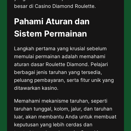
besar di Casino Diamond Roulette.
Pahami Aturan dan
Sistem Permainan
Langkah pertama yang krusial sebelum
memulai permainan adalah memahami
aturan dasar Roulette Diamond. Pelajari
berbagai jenis taruhan yang tersedia,
peluang pembayaran, serta fitur unik yang
ditawarkan kasino.
Memahami mekanisme taruhan, seperti
taruhan tunggal, kolom, jalur, dan taruhan
luar, akan membantu Anda untuk membuat
keputusan yang lebih cerdas dan