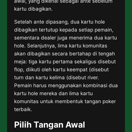
awal, yang dikenal sebagai ante sebelum
kartu dibagikan.
Setelah ante dipasang, dua kartu hole
dibagikan tertutup kepada setiap pemain,
sementara dealer juga menerima dua kartu
hole. Selanjutnya, lima kartu komunitas
akan dibagikan secara bertahap di tengah
meja: tiga kartu pertama sekaligus disebut
flop, diikuti oleh kartu keempat (disebut
turn dan kartu kelima (disebut river.
Pemain harus menggunakan kombinasi dua
kartu hole mereka dan lima kartu
komunitas untuk membentuk tangan poker
terbaik.
Pilih Tangan Awal