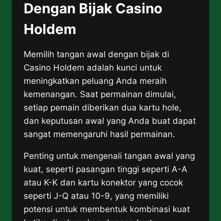
Dengan Bijak Casino
Holdem
Memilih tangan awal dengan bijak di
Casino Holdem adalah kunci untuk
meningkatkan peluang Anda meraih
kemenangan. Saat permainan dimulai,
setiap pemain diberikan dua kartu hole,
dan keputusan awal yang Anda buat dapat
sangat memengaruhi hasil permainan.
Penting untuk mengenali tangan awal yang
kuat, seperti pasangan tinggi seperti A-A
atau K-K dan kartu konektor yang cocok
seperti J-Q atau 10-9, yang memiliki
potensi untuk membentuk kombinasi kuat