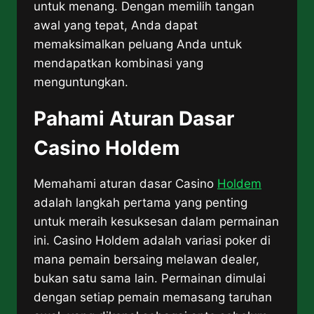
untuk menang. Dengan memilih tangan
awal yang tepat, Anda dapat
memaksimalkan peluang Anda untuk
mendapatkan kombinasi yang
menguntungkan.
Pahami Aturan Dasar
Casino Holdem
Memahami aturan dasar Casino
Holdem
adalah langkah pertama yang penting
untuk meraih kesuksesan dalam permainan
ini. Casino Holdem adalah variasi poker di
mana pemain bersaing melawan dealer,
bukan satu sama lain. Permainan dimulai
dengan setiap pemain memasang taruhan