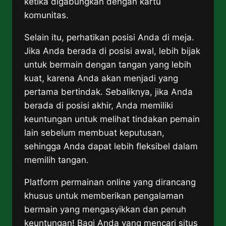
ketika digabungkan dengan kartu
komunitas.
Selain itu, perhatikan posisi Anda di meja.
Jika Anda berada di posisi awal, lebih bijak
untuk bermain dengan tangan yang lebih
kuat, karena Anda akan menjadi yang
pertama bertindak. Sebaliknya, jika Anda
berada di posisi akhir, Anda memiliki
keuntungan untuk melihat tindakan pemain
lain sebelum membuat keputusan,
sehingga Anda dapat lebih fleksibel dalam
memilih tangan.
Platform permainan online yang dirancang
khusus untuk memberikan pengalaman
bermain yang mengasyikkan dan penuh
keuntungan! Bagi Anda yang mencari situs