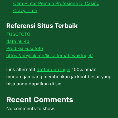
Cara Pintar Pemain Profesiona Di Casino
Crazy Time
Referensi Situs Terbaik
FUSOTOTO
data hk 4d
Prediksi Fusototo
https://heylink.me/linkalternatifwaktogel/
Link alternatif
daftar dan login
100% aman
mudah gampang memberikan jackpot besar yang
bisa anda dapatkan di sini.
Recent Comments
No comments to show.