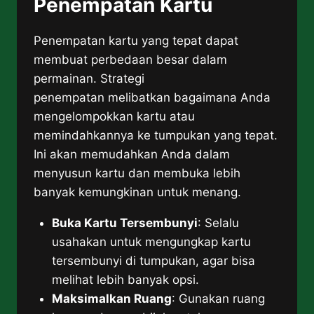
Penempatan Kartu
Penempatan kartu yang tepat dapat
membuat perbedaan besar dalam
permainan. Strategi
penempatan melibatkan bagaimana Anda
mengelompokkan kartu atau
memindahkannya ke tumpukan yang tepat.
Ini akan memudahkan Anda dalam
menyusun kartu dan membuka lebih
banyak kemungkinan untuk menang.
Buka Kartu Tersembunyi
: Selalu
usahakan untuk mengungkap kartu
tersembunyi di tumpukan, agar bisa
melihat lebih banyak opsi.
Maksimalkan Ruang
: Gunakan ruang