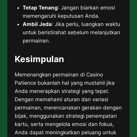
Tetap Tenang
: Jangan biarkan emosi
memengaruhi keputusan Anda.
Ambil Jeda
: Jika perlu, luangkan waktu
untuk beristirahat sebelum melanjutkan
permainan.
Kesimpulan
Memenangkan permainan di Casino
Patience bukanlah hal yang mustahil jika
Anda menerapkan strategi yang tepat.
Dengan memahami aturan dan variasi
permainan, merencanakan gerakan dengan
bijak, menggunakan strategi penempatan
kartu, serta mengelola emosi dan fokus,
Anda dapat meningkatkan peluang untuk