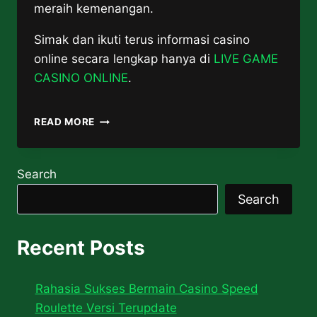
meraih kemenangan.
Simak dan ikuti terus informasi casino
online secara lengkap hanya di
LIVE GAME
CASINO ONLINE
.
MENGUNGKAP
READ MORE
TRIK
MENANG
BERMAIN
Search
DI
CASINO
Search
PATIENCE
Recent Posts
Rahasia Sukses Bermain Casino Speed
Roulette Versi Terupdate