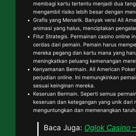
membagi kartu tertentu menjadi dua tang
mengambil risiko lebih besar dengan me
Grafis yang Menarik. Banyak versi All Am
animasi yang halus, menciptakan pengala
Fitur Strategis. Permainan casino online 
cerdas dari pemain. Pemain harus mempe
mereka pegang dan kartu mana yang har
meningkatkan peluang kemenangan mere
Kenyamanan Bermain. All American Poker t
perjudian online. Ini memungkinkan pemai
sesuai keinginan mereka.
Keseruan Bermain. Seperti semua permai
keseruan dan ketegangan yang unik dari
menguntungkan dan memenangkan taruh
Baca Juga:
Oglok Casino –