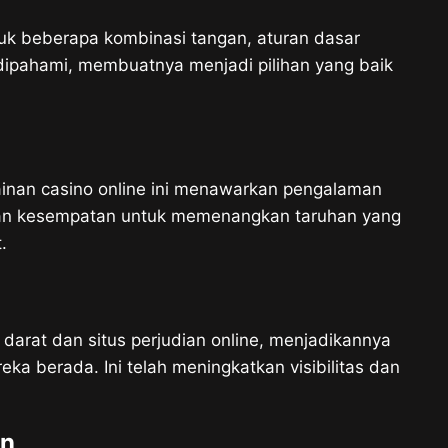
uk beberapa kombinasi tangan, aturan dasar
 dipahami, membuatnya menjadi pilihan yang baik
inan casino online ini menawarkan pengalaman
an kesempatan untuk memenangkan taruhan yang
.
 darat dan situs perjudian online, menjadikannya
a berada. Ini telah meningkatkan visibilitas dan
an