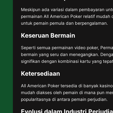
Meskipun ada variasi dalam pembayaran unt
permainan All American Poker relatif mudah
untuk pemain pemula dan berpengalaman.
Keseruan Bermain
Seperti semua permainan video poker, Perma
bermain yang seru dan menegangkan. Deng
signifikan dengan kombinasi kartu yang tepat
Ketersediaan
All American Poker tersedia di banyak kasino
mudah diakses oleh pemain di mana pun merek
popularitasnya di antara pemain perjudian.
Evolusi dalam Industri Perjudi