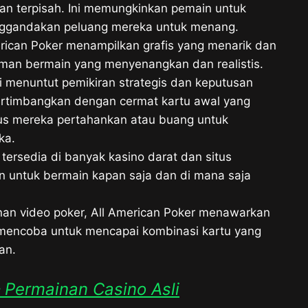
an terpisah. Ini memungkinkan pemain untuk
nggandakan peluang mereka untuk menang.
erican Poker menampilkan grafis yang menarik dan
man bermain yang menyenangkan dan realistis.
ini menuntut pemikiran strategis dan keputusan
rtimbangkan dengan cermat kartu awal yang
us mereka pertahankan atau buang untuk
ka.
ersedia di banyak kasino darat dan situs
n untuk bermain kapan saja dan di mana saja
nan video poker, All American Poker menawarkan
 mencoba untuk mencapai kombinasi kartu yang
an.
 Permainan Casino Asli