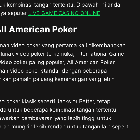
 kombinasi tangan tertentu. Dibawah ini anda
nya seputar
LIVE GAME CASINO ONLINE
ll American Poker
ainan video poker yang pertama kali dikembangkan
lunak video poker terkemuka, International Game
video poker paling populer, All American Poker
an video poker standar dengan beberapa
rikan pemain peluang kemenangan yang lebih
o poker klasik seperti Jacks or Better, tetapi
a untuk beberapa kombinasi tangan tertentu.
nawarkan pembayaran yang lebih tinggi untuk
yaran mungkin lebih rendah untuk tangan lain seperti