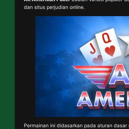
dan situs perjudian online.
Permainan ini didasarkan pada aturan dasar 