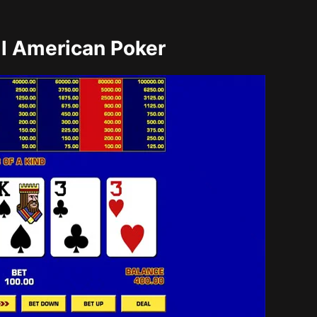
l American Poker