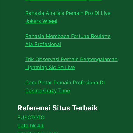
Rahasia Analisis Pemain Pro Di Live
Jokers Wheel
Rahasia Membaca Fortune Roulette
Ala Profesional
Trik Observasi Pemain Berpengalaman
Lightning Sic Bo Live
Cara Pintar Pemain Profesiona Di
Casino Crazy Time
Referensi Situs Terbaik
FUSOTOTO
data hk 4d