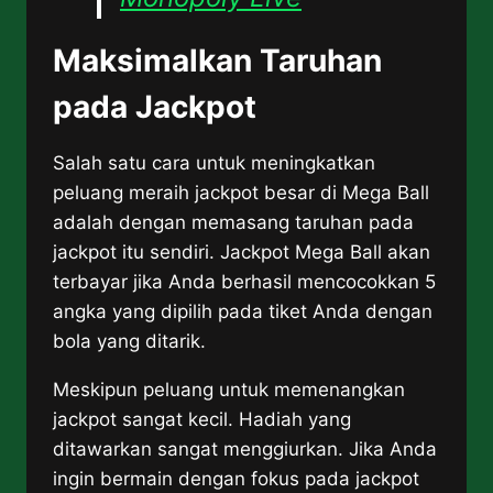
Maksimalkan Taruhan
pada Jackpot
Salah satu cara untuk meningkatkan
peluang meraih jackpot besar di Mega Ball
adalah dengan memasang taruhan pada
jackpot itu sendiri. Jackpot Mega Ball akan
terbayar jika Anda berhasil mencocokkan 5
angka yang dipilih pada tiket Anda dengan
bola yang ditarik.
Meskipun peluang untuk memenangkan
jackpot sangat kecil. Hadiah yang
ditawarkan sangat menggiurkan. Jika Anda
ingin bermain dengan fokus pada jackpot