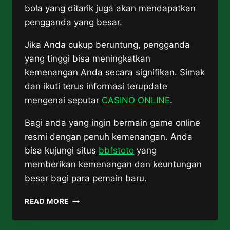
bola yang ditarik juga akan mendapatkan
pengganda yang besar.
Jika Anda cukup beruntung, pengganda
yang tinggi bisa meningkatkan
kemenangan Anda secara signifikan. Simak
dan ikuti terus informasi terupdate
mengenai seputar
CASINO ONLINE
.
Bagi anda yang ingin bermain game online
resmi dengan penuh kemenangan. Anda
bisa kujungi situs
bbfstoto
yang
memberikan kemenangan dan keuntungan
besar bagi para pemain baru.
TIPS
READ MORE
MENEMUKAN
JACKPOT