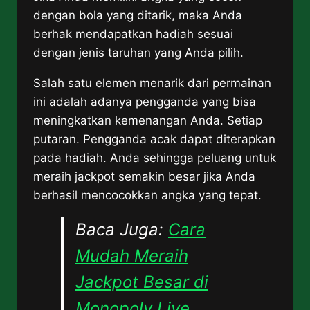
dengan bola yang ditarik, maka Anda
berhak mendapatkan hadiah sesuai
dengan jenis taruhan yang Anda pilih.
Salah satu elemen menarik dari permainan
ini adalah adanya pengganda yang bisa
meningkatkan kemenangan Anda. Setiap
putaran. Pengganda acak dapat diterapkan
pada hadiah. Anda sehingga peluang untuk
meraih jackpot semakin besar jika Anda
berhasil mencocokkan angka yang tepat.
Baca Juga:
Cara
Mudah Meraih
Jackpot Besar di
Monopoly Live