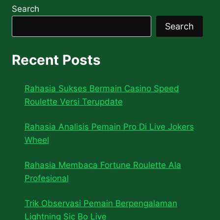
BESAR
Search
DI
MEGA
Search
BALL
Recent Posts
Rahasia Sukses Bermain Casino Speed
Roulette Versi Terupdate
Rahasia Analisis Pemain Pro Di Live Jokers
Wheel
Rahasia Membaca Fortune Roulette Ala
Profesional
Trik Observasi Pemain Berpengalaman
Lightning Sic Bo Live