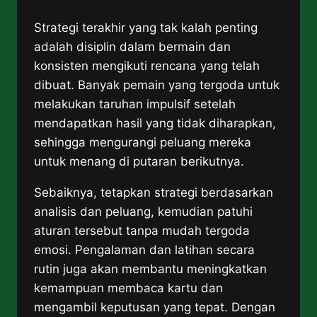
Strategi terakhir yang tak kalah penting
adalah disiplin dalam bermain dan
konsisten mengikuti rencana yang telah
dibuat. Banyak pemain yang tergoda untuk
melakukan taruhan impulsif setelah
mendapatkan hasil yang tidak diharapkan,
sehingga mengurangi peluang mereka
untuk menang di putaran berikutnya.
Sebaiknya, tetapkan strategi berdasarkan
analisis dan peluang, kemudian patuhi
aturan tersebut tanpa mudah tergoda
emosi. Pengalaman dan latihan secara
rutin juga akan membantu meningkatkan
kemampuan membaca kartu dan
mengambil keputusan yang tepat. Dengan