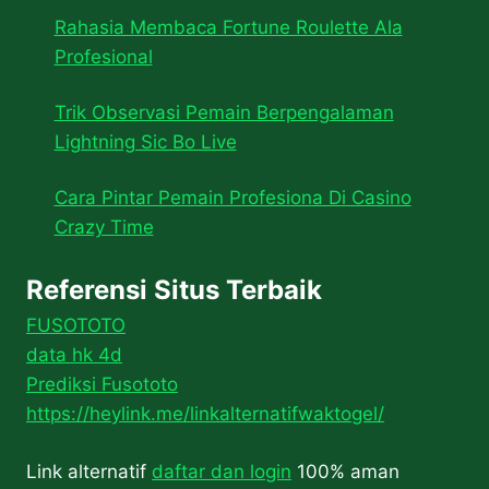
Rahasia Membaca Fortune Roulette Ala
Profesional
Trik Observasi Pemain Berpengalaman
Lightning Sic Bo Live
Cara Pintar Pemain Profesiona Di Casino
Crazy Time
Referensi Situs Terbaik
FUSOTOTO
data hk 4d
Prediksi Fusototo
https://heylink.me/linkalternatifwaktogel/
Link alternatif
daftar dan login
100% aman