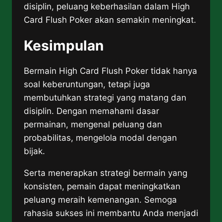
disiplin, peluang keberhasilan dalam High
Card Flush Poker akan semakin meningkat.
Kesimpulan
Bermain High Card Flush Poker tidak hanya
soal keberuntungan, tetapi juga
membutuhkan strategi yang matang dan
disiplin. Dengan memahami dasar
permainan, mengenal peluang dan
probabilitas, mengelola modal dengan
bijak.
Serta menerapkan strategi bermain yang
konsisten, pemain dapat meningkatkan
peluang meraih kemenangan. Semoga
rahasia sukses ini membantu Anda menjadi