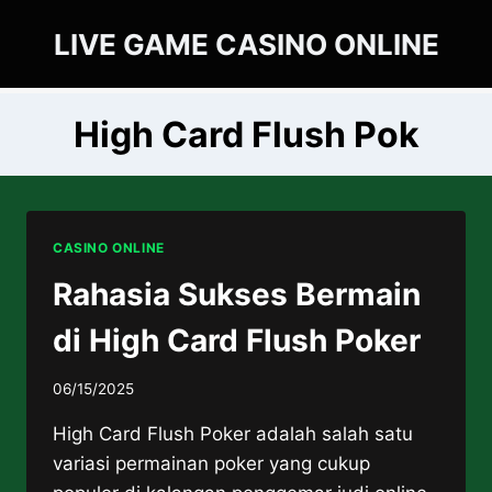
Skip
LIVE GAME CASINO ONLINE
to
content
High Card Flush Pok
CASINO ONLINE
Rahasia Sukses Bermain
di High Card Flush Poker
06/15/2025
High Card Flush Poker adalah salah satu
variasi permainan poker yang cukup