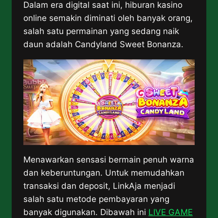
Dalam era digital saat ini, hiburan kasino
online semakin diminati oleh banyak orang,
salah satu permainan yang sedang naik
daun adalah Candyland Sweet Bonanza.
Menawarkan sensasi bermain penuh warna
dan keberuntungan. Untuk memudahkan
transaksi dan deposit, LinkAja menjadi
salah satu metode pembayaran yang
banyak digunakan. Dibawah ini
LIVE GAME