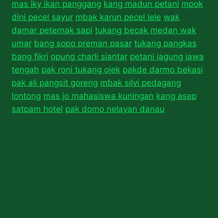
mas iky ikan panggang
kang madun petani
mpok
dini pecel sayur
mbak karun pecel lele
wak
damar peternak sapi
tukang becak medan wak
umar
bang sopo preman pasar
tukang pangkas
bang fikri
opung charli siantar
petani jagung jawa
tengah
pak roni tukang ojek
pakde darmo bekasi
pak ali pangsit goreng
mbak silvi pedagang
lontong
mas jo mahasiswa kuningan
kang asep
satpam hotel
pak domo nelayan danau
© 2026
LIVE GAME CASINO ONLINE