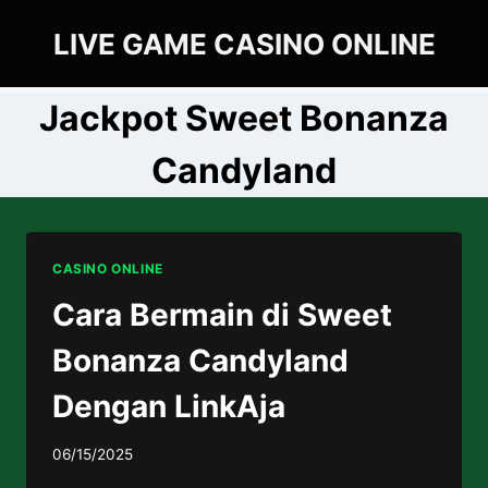
Skip
LIVE GAME CASINO ONLINE
to
content
Jackpot Sweet Bonanza
Candyland
CASINO ONLINE
Cara Bermain di Sweet
Bonanza Candyland
Dengan LinkAja
06/15/2025