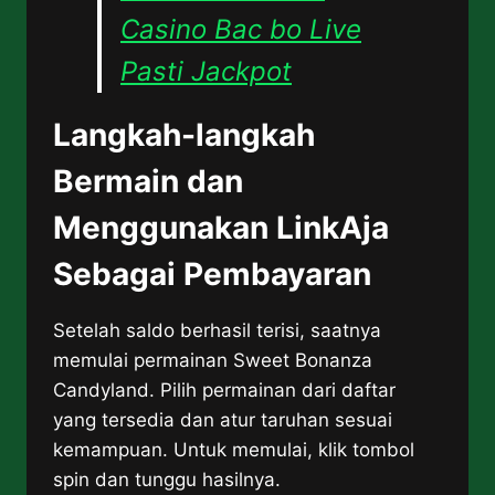
Casino Bac bo Live
Pasti Jackpot
Langkah-langkah
Bermain dan
Menggunakan LinkAja
Sebagai Pembayaran
Setelah saldo berhasil terisi, saatnya
memulai permainan Sweet Bonanza
Candyland. Pilih permainan dari daftar
yang tersedia dan atur taruhan sesuai
kemampuan. Untuk memulai, klik tombol
spin dan tunggu hasilnya.