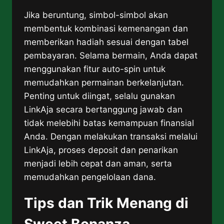
Jika beruntung, simbol-simbol akan
membentuk kombinasi kemenangan dan
memberikan hadiah sesuai dengan tabel
pembayaran. Selama bermain, Anda dapat
menggunakan fitur auto-spin untuk
memudahkan permainan berkelanjutan.
Penting untuk diingat, selalu gunakan
LinkAja secara bertanggung jawab dan
tidak melebihi batas kemampuan finansial
Anda. Dengan melakukan transaksi melalui
LinkAja, proses deposit dan penarikan
menjadi lebih cepat dan aman, serta
memudahkan pengelolaan dana.
Tips dan Trik Menang di