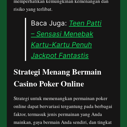
memperhatikan kemungkinan kemenangan dan
risiko yang terlibat.
Baca Juga:
Teen Patti
– Sensasi Menebak
Kartu-Kartu Penuh
Jackpot Fantastis
Strategi Menang Bermain
Casino Poker Online
Strategi untuk memenangkan permainan poker
online dapat bervariasi tergantung pada berbagai
faktor, termasuk jenis permainan yang Anda
mainkan, gaya bermain Anda sendiri, dan tingkat