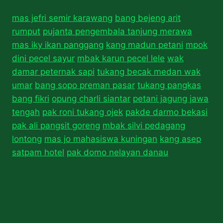
mas jefri semir karawang
bang bejeng arit
rumput
pujanta pengembala tanjung merawa
mas iky ikan panggang
kang madun petani
mpok
dini pecel sayur
mbak karun pecel lele
wak
damar peternak sapi
tukang becak medan wak
umar
bang sopo preman pasar
tukang pangkas
bang fikri
opung charli siantar
petani jagung jawa
tengah
pak roni tukang ojek
pakde darmo bekasi
pak ali pangsit goreng
mbak silvi pedagang
lontong
mas jo mahasiswa kuningan
kang asep
satpam hotel
pak domo nelayan danau