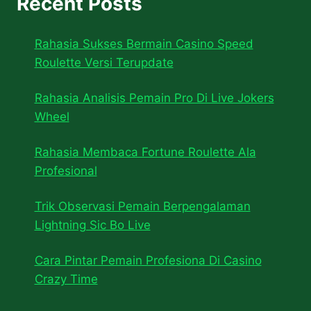
Recent Posts
CASINO
Rahasia Sukses Bermain Casino Speed
Roulette Versi Terupdate
Rahasia Analisis Pemain Pro Di Live Jokers
Wheel
Rahasia Membaca Fortune Roulette Ala
Profesional
Trik Observasi Pemain Berpengalaman
Lightning Sic Bo Live
Cara Pintar Pemain Profesiona Di Casino
Crazy Time