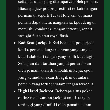
setiap taruhan yang ditempatkan oleh pemain.
Biasanya, jackpot progresif ini terkait dengan
permainan seperti Texas Hold’em, di mana
pemain dapat memenangkan jackpot dengan
memiliki kombinasi tangan tertentu, seperti
straight flush atau royal flush.
Bad Beat Jackpot
: Bad beat jackpot terjadi
ketika pemain dengan tangan yang sangat
kuat kalah dari tangan yang lebih kuat lagi.
Sebagian dari taruhan yang dipertaruhkan
oleh pemain akan ditambahkan ke jackpot,
yang kemudian akan dibagikan di antara
pemain yang terlibat dalam tangan tersebut.
High Hand Jackpot
: Beberapa situs poker
online menawarkan jackpot untuk tangan
tertinggi yang dimiliki oleh pemain dalam