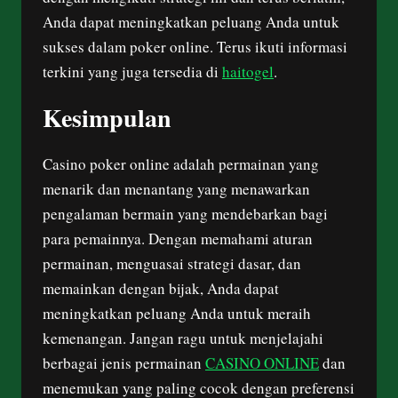
Anda dapat meningkatkan peluang Anda untuk
sukses dalam poker online. Terus ikuti informasi
terkini yang juga tersedia di
haitogel
.
Kesimpulan
Casino poker online adalah permainan yang
menarik dan menantang yang menawarkan
pengalaman bermain yang mendebarkan bagi
para pemainnya. Dengan memahami aturan
permainan, menguasai strategi dasar, dan
memainkan dengan bijak, Anda dapat
meningkatkan peluang Anda untuk meraih
kemenangan. Jangan ragu untuk menjelajahi
berbagai jenis permainan
CASINO ONLINE
dan
menemukan yang paling cocok dengan preferensi