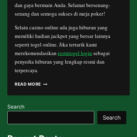
dan gaya bermain Anda. Selamat bersenang-
senang dan semoga sukses di meja poker!
Selain casino online ada juga hiburan yang
memiliki hadian jackpot yang bersar lainnya
seperti togel online. Jika tertarik kami
merekomendasikan
restutogel login
sebagai
penyedia hiburan yang lengkap resmi dan
terpercaya.
CASINO
READ MORE
POKER
ONLINE
–
Search
ADU
STRATEGI
Search
MENENTUKAN
KEMENANGAN
BERMAIN