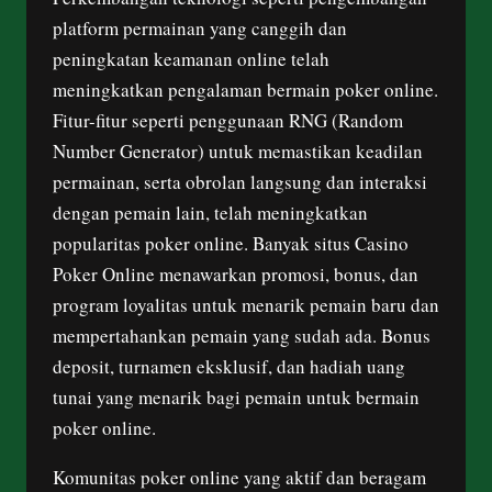
platform permainan yang canggih dan
peningkatan keamanan online telah
meningkatkan pengalaman bermain poker online.
Fitur-fitur seperti penggunaan RNG (Random
Number Generator) untuk memastikan keadilan
permainan, serta obrolan langsung dan interaksi
dengan pemain lain, telah meningkatkan
popularitas poker online. Banyak situs Casino
Poker Online menawarkan promosi, bonus, dan
program loyalitas untuk menarik pemain baru dan
mempertahankan pemain yang sudah ada. Bonus
deposit, turnamen eksklusif, dan hadiah uang
tunai yang menarik bagi pemain untuk bermain
poker online.
Komunitas poker online yang aktif dan beragam