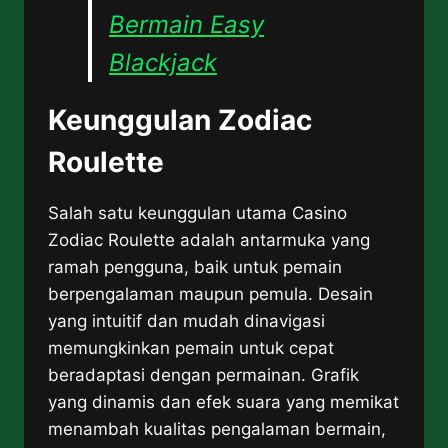
Bermain Easy
Blackjack
Keunggulan Zodiac
Roulette
Salah satu keunggulan utama Casino
Zodiac Roulette adalah antarmuka yang
ramah pengguna, baik untuk pemain
berpengalaman maupun pemula. Desain
yang intuitif dan mudah dinavigasi
memungkinkan pemain untuk cepat
beradaptasi dengan permainan. Grafik
yang dinamis dan efek suara yang memikat
menambah kualitas pengalaman bermain,