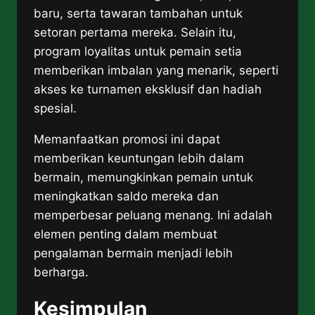
baru, serta tawaran tambahan untuk
setoran pertama mereka. Selain itu,
program loyalitas untuk pemain setia
memberikan imbalan yang menarik, seperti
akses ke turnamen eksklusif dan hadiah
spesial.
Memanfaatkan promosi ini dapat
memberikan keuntungan lebih dalam
bermain, memungkinkan pemain untuk
meningkatkan saldo mereka dan
memperbesar peluang menang. Ini adalah
elemen penting dalam membuat
pengalaman bermain menjadi lebih
berharga.
Kesimpulan