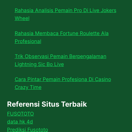
Rahasia Analisis Pemain Pro Di Live Jokers
Wheel
Rahasia Membaca Fortune Roulette Ala
Profesional
Trik Observasi Pemain Berpengalaman
Lightning Sic Bo Live
Cara Pintar Pemain Profesiona Di Casino
Crazy Time
Referensi Situs Terbaik
FUSOTOTO
data hk 4d
Prediksi Fusototo