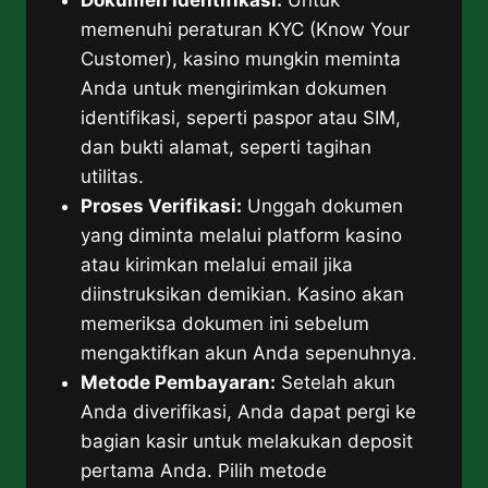
memenuhi peraturan KYC (Know Your
Customer), kasino mungkin meminta
Anda untuk mengirimkan dokumen
identifikasi, seperti paspor atau SIM,
dan bukti alamat, seperti tagihan
utilitas.
Proses Verifikasi:
Unggah dokumen
yang diminta melalui platform kasino
atau kirimkan melalui email jika
diinstruksikan demikian. Kasino akan
memeriksa dokumen ini sebelum
mengaktifkan akun Anda sepenuhnya.
Metode Pembayaran:
Setelah akun
Anda diverifikasi, Anda dapat pergi ke
bagian kasir untuk melakukan deposit
pertama Anda. Pilih metode