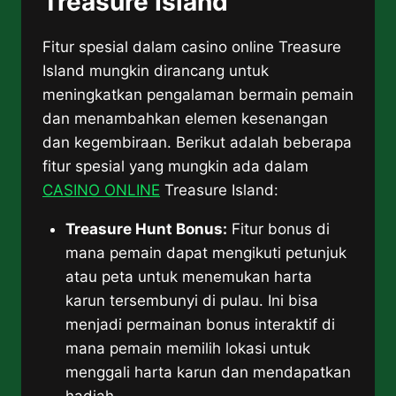
Treasure Island
Fitur spesial dalam casino online Treasure
Island mungkin dirancang untuk
meningkatkan pengalaman bermain pemain
dan menambahkan elemen kesenangan
dan kegembiraan. Berikut adalah beberapa
fitur spesial yang mungkin ada dalam
CASINO ONLINE
Treasure Island:
Treasure Hunt Bonus:
Fitur bonus di
mana pemain dapat mengikuti petunjuk
atau peta untuk menemukan harta
karun tersembunyi di pulau. Ini bisa
menjadi permainan bonus interaktif di
mana pemain memilih lokasi untuk
menggali harta karun dan mendapatkan