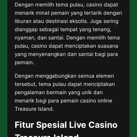
Dengan memilih tema pulau, casino dapat
menarik minat pemain yang tertarik dengan
liburan atau destinasi eksotis. Juga sering
dianggap sebagai tempat yang tenang,
nyaman, dan santai. Dengan memilih tema
pulau, casino dapat menciptakan suasana
yang menyenangkan dan santai bagi para
pemain.
Dengan menggabungkan semua elemen
tersebut, tema pulau dapat menciptakan
pengalaman bermain yang unik dan
menarik bagi para pemain casino online
Treasure Island.
Fitur Spesial Live Casino