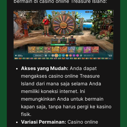
bermain di casino online Treasure Island:
Akses yang Mudah:
Anda dapat
mengakses casino online Treasure
Island dari mana saja selama Anda
memiliki koneksi internet. Ini
memungkinkan Anda untuk bermain
kapan saja, tanpa harus pergi ke kasino
fisik.
Variasi Permainan:
Casino online