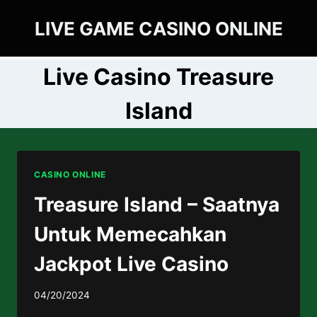
Skip
LIVE GAME CASINO ONLINE
to
content
Live Casino Treasure
Island
CASINO ONLINE
Treasure Island – Saatnya
Untuk Memecahkan
Jackpot Live Casino
04/20/2024