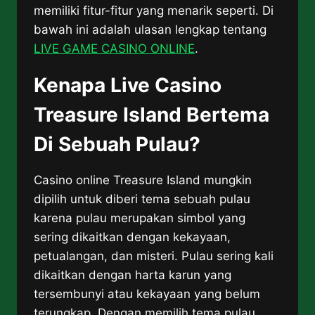
memiliki fitur-fitur yang menarik seperti. Di
bawah ini adalah ulasan lengkap tentang
LIVE GAME CASINO ONLINE
.
Kenapa Live Casino
Treasure Island Bertema
Di Sebuah Pulau?
Casino online Treasure Island mungkin
dipilih untuk diberi tema sebuah pulau
karena pulau merupakan simbol yang
sering dikaitkan dengan kekayaan,
petualangan, dan misteri. Pulau sering kali
dikaitkan dengan harta karun yang
tersembunyi atau kekayaan yang belum
terungkap. Dengan memilih tema pulau,