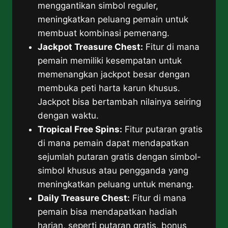
menggantikan simbol reguler,
meningkatkan peluang pemain untuk
membuat kombinasi pemenang.
Jackpot Treasure Chest:
Fitur di mana
pemain memiliki kesempatan untuk
memenangkan jackpot besar dengan
membuka peti harta karun khusus.
Jackpot bisa bertambah nilainya seiring
dengan waktu.
Tropical Free Spins:
Fitur putaran gratis
di mana pemain dapat mendapatkan
sejumlah putaran gratis dengan simbol-
simbol khusus atau pengganda yang
meningkatkan peluang untuk menang.
Daily Treasure Chest:
Fitur di mana
pemain bisa mendapatkan hadiah
harian, seperti putaran gratis, bonus