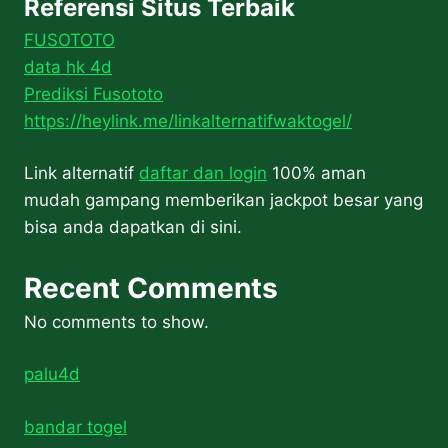
Referensi Situs Terbaik
FUSOTOTO
data hk 4d
Prediksi Fusototo
https://heylink.me/linkalternatifwaktogel/
Link alternatif
daftar dan login
100% aman
mudah gampang memberikan jackpot besar yang
bisa anda dapatkan di sini.
Recent Comments
No comments to show.
palu4d
bandar togel