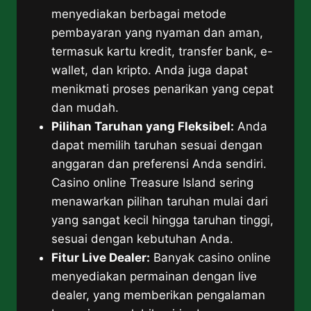
menyediakan berbagai metode
pembayaran yang nyaman dan aman,
termasuk kartu kredit, transfer bank, e-
wallet, dan kripto. Anda juga dapat
menikmati proses penarikan yang cepat
dan mudah.
Pilihan Taruhan yang Fleksibel:
Anda
dapat memilih taruhan sesuai dengan
anggaran dan preferensi Anda sendiri.
Casino online Treasure Island sering
menawarkan pilihan taruhan mulai dari
yang sangat kecil hingga taruhan tinggi,
sesuai dengan kebutuhan Anda.
Fitur Live Dealer:
Banyak casino online
menyediakan permainan dengan live
dealer, yang memberikan pengalaman