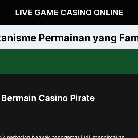
LIVE GAME CASINO ONLINE
anisme Permainan yang Fami
 Bermain Casino Pirate
rik perhatian banyak penggemar judi, menciptakan