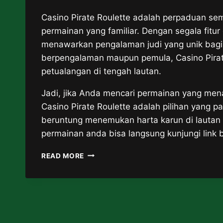
​Casino Pirate Roulette adalah perpaduan 
permainan yang familiar.​ Dengan segala fitu
menawarkan pengalaman judi yang unik bagi
berpengalaman maupun pemula, Casino Pirat
petualangan di tengah lautan.
Jadi, jika Anda mencari permainan yang men
Casino Pirate Roulette adalah pilihan yang 
beruntung menemukan harta karun di lautan p
permainan anda bisa langsung kunjungi link b
BOCORAN
READ MORE
TIPS
GACOR
DALAM
BERMAIN
CASINO
PIRATE