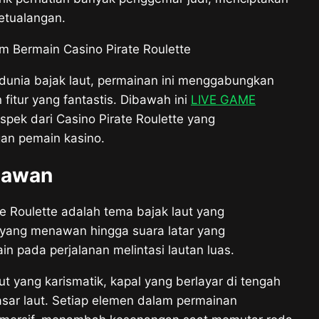
etualangan.
h dunia bajak laut, permainan ini menggabungkan
 fitur yang fantastis. Dibawah ini
LIVE GAME
spek dari Casino Pirate Roulette yang
gan pemain kasino.
nawan
te Roulette adalah tema bajak laut yang
k yang menawan hingga suara latar yang
pada perjalanan melintasi lautan luas.
t yang karismatik, kapal yang berlayar di tengah
asar laut. Setiap elemen dalam permainan