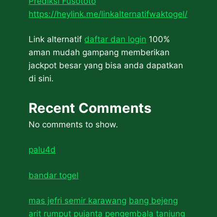
Prediksi Fusototo
https://heylink.me/linkalternatifwaktogel/
Link alternatif
daftar dan login
100%
aman mudah gampang memberikan
jackpot besar yang bisa anda dapatkan
di sini.
Recent Comments
No comments to show.
palu4d
bandar togel
mas jefri semir karawang
bang bejeng
arit rumput
pujanta pengembala tanjung