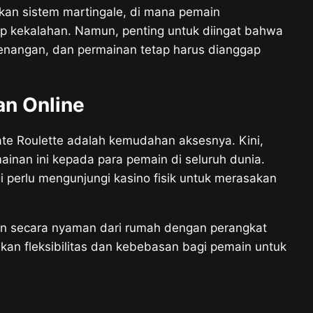
kan sistem martingale, di mana pemain
p kekalahan. Namun, penting untuk diingat bahwa
enangan, dan permainan tetap harus dianggap
an Online
ate Roulette adalah kemudahan aksesnya. Kini,
inan ini kepada para pemain di seluruh dunia.
i perlu mengunjungi kasino fisik untuk merasakan
n secara nyaman dari rumah dengan perangkat
kan fleksibilitas dan kebebasan bagi pemain untuk