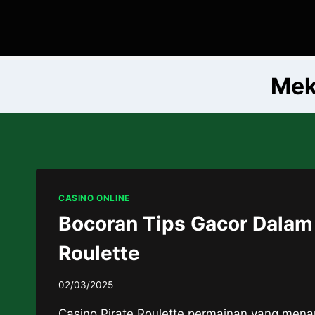
Skip
to
content
Mek
CASINO ONLINE
Bocoran Tips Gacor Dalam
Roulette
02/03/2025
Casino Pirate Roulette permainan yang mena