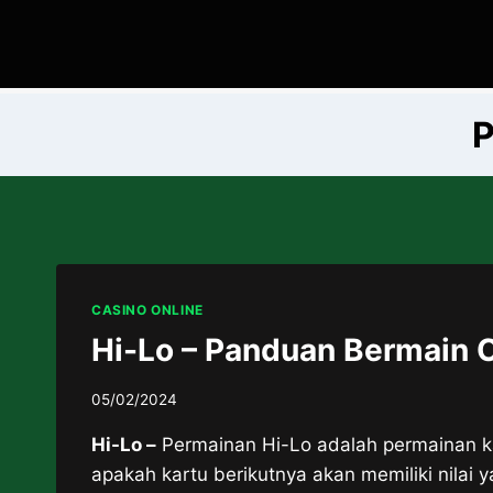
Skip
to
content
P
CASINO ONLINE
Hi-Lo – Panduan Bermain 
05/02/2024
Hi-Lo –
Permainan Hi-Lo adalah permainan k
apakah kartu berikutnya akan memiliki nilai 