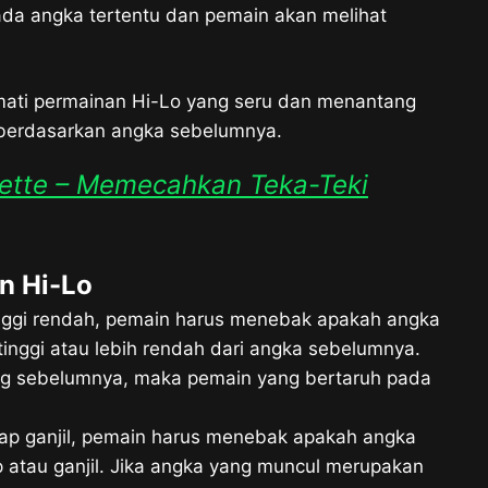
pada angka tertentu dan pemain akan melihat
ati permainan Hi-Lo yang seru dan menantang
 berdasarkan angka sebelumnya.
ette – Memecahkan Teka-Teki
n Hi-Lo
inggi rendah, pemain harus menebak apakah angka
tinggi atau lebih rendah dari angka sebelumnya.
yang sebelumnya, maka pemain yang bertaruh pada
ap ganjil, pemain harus menebak apakah angka
 atau ganjil. Jika angka yang muncul merupakan