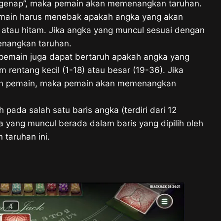
“genap”, maka pemain akan memenangkan taruhan.
emain harus menebak apakah angka yang akan
atau hitam. Jika angka yang muncul sesuai dengan
nangkan taruhan.
o, pemain juga dapat bertaruh apakah angka yang
 rentang kecil (1-18) atau besar (19-36). Jika
an pemain, maka pemain akan memenangkan
 pada salah satu baris angka (terdiri dari 12
 yang muncul berada dalam baris yang dipilih oleh
taruhan ini.