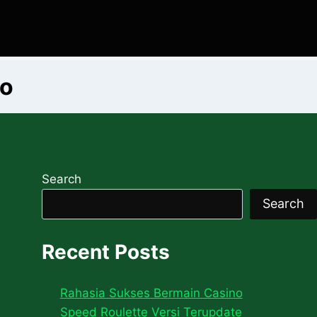
Lo
Search
Search
Recent Posts
Rahasia Sukses Bermain Casino
Speed Roulette Versi Terupdate