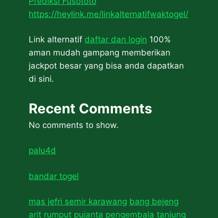
Prediksi Fusototo
https://heylink.me/linkalternatifwaktogel/
Link alternatif
daftar dan login
100%
aman mudah gampang memberikan
jackpot besar yang bisa anda dapatkan
di sini.
Recent Comments
No comments to show.
palu4d
bandar togel
mas jefri semir karawang
bang bejeng
arit rumput
pujanta pengembala tanjung