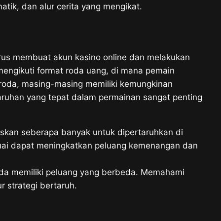
ematik, dan alur cerita yang mengikat.
rus membuat akun kasino online dan melakukan
 mengikuti format roda uang, di mana pemain
roda, masing-masing memiliki kemungkinan
ruhan yang tepat dalam permainan sangat penting
kan seberapa banyak untuk dipertaruhkan di
esuai dapat meningkatkan peluang kemenangan dan
oda memiliki peluang yang berbeda. Memahami
 strategi bertaruh.