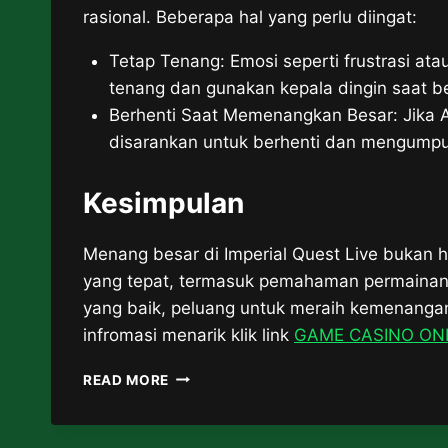
rasional. Beberapa hal yang perlu diingat:
Tetap Tenang: Emosi seperti frustrasi at
tenang dan gunakan kepala dingin saat be
Berhenti Saat Memenangkan Besar: Jika 
disarankan untuk berhenti dan mengumpul
Kesimpulan
Menang besar di Imperial Quest Live bukan 
yang tepat, termasuk pemahaman permainan, 
yang baik, peluang untuk meraih kemenangan d
infromasi menarik klik link
GAME CASINO ON
MENANG
READ MORE
BESAR
BERMAIN
DI