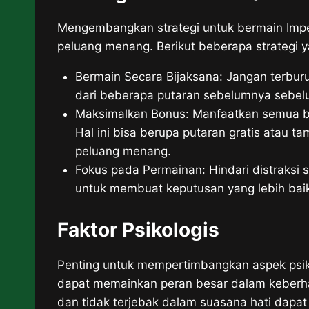
Mengembangkan strategi untuk bermain Impe
peluang menang. Berikut beberapa strategi y
Bermain Secara Bijaksana: Jangan terbur
dari beberapa putaran sebelumnya sebe
Maksimalkan Bonus: Manfaatkan semua bo
Hal ini bisa berupa putaran gratis atau 
peluang menang.
Fokus pada Permainan: Hindari distraksi
untuk membuat keputusan yang lebih baik
Faktor Psikologis
Penting untuk mempertimbangkan aspek psiko
dapat memainkan peran besar dalam keberha
dan tidak terjebak dalam suasana hati dap