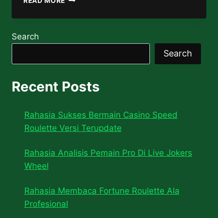
READ MORE
JITU
MENDAPATKAN
JACKPOT
Search
BESAR
POKERSTARS
Search
BLACKJACK
5
Recent Posts
Rahasia Sukses Bermain Casino Speed
Roulette Versi Terupdate
Rahasia Analisis Pemain Pro Di Live Jokers
Wheel
Rahasia Membaca Fortune Roulette Ala
Profesional