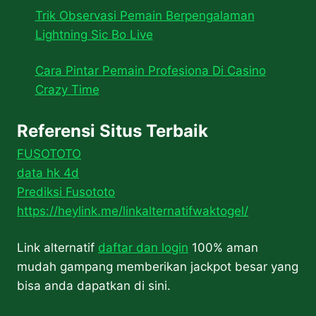
Trik Observasi Pemain Berpengalaman
Lightning Sic Bo Live
Cara Pintar Pemain Profesiona Di Casino
Crazy Time
Referensi Situs Terbaik
FUSOTOTO
data hk 4d
Prediksi Fusototo
https://heylink.me/linkalternatifwaktogel/
Link alternatif
daftar dan login
100% aman
mudah gampang memberikan jackpot besar yang
bisa anda dapatkan di sini.