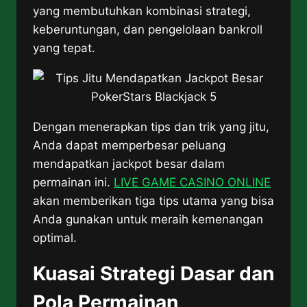
yang membutuhkan kombinasi strategi,
keberuntungan, dan pengelolaan bankroll
yang tepat.
Dengan menerapkan tips dan trik yang jitu,
Anda dapat memperbesar peluang
mendapatkan jackpot besar dalam
permainan ini.
LIVE GAME CASINO ONLINE
akan memberikan tiga tips utama yang bisa
Anda gunakan untuk meraih kemenangan
optimal.
Kuasai Strategi Dasar dan
Pola Permainan