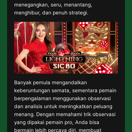
menegangkan, seru, menantang,
menghibur, dan penuh strategi.
Banyak pemula mengandalkan
keberuntungan semata, sementara pemain
berpengalaman menggunakan observasi
dan analisis untuk meningkatkan peluang
menang. Dengan memahami trik observasi
yang dipakai pemain pro, Anda bisa
bermain lebih percaya diri, membuat