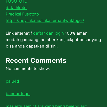
FUSOTOTO
data hk 4d
Prediksi Fusototo
https://heylink.me/linkalternatifwaktogel/
Link alternatif
daftar dan login
100% aman
mudah gampang memberikan jackpot besar yang
bisa anda dapatkan di sini.
Recent Comments
No comments to show.
palu4d
bandar togel
mas jefri semir karawang
bang bejeng arit