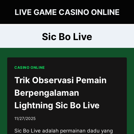
Skip
LIVE GAME CASINO ONLINE
to
content
Sic Bo Live
CASINO ONLINE
Trik Observasi Pemain
Berpengalaman
Lightning Sic Bo Live
11/27/2025
Sic Bo Live adalah permainan dadu yang