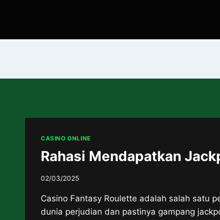
Skip
to
content
CASINO ONLINE
Rahasi Mendapatkan Jackp
02/03/2025
Casino Fantasy Roulette adalah salah satu 
dunia perjudian dan pastinya gampang jackp