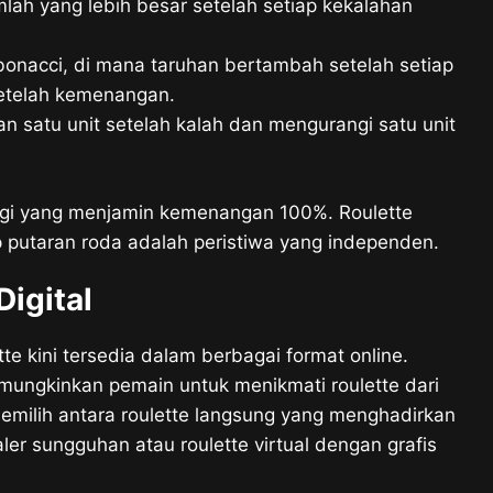
ah yang lebih besar setelah setiap kekalahan
onacci, di mana taruhan bertambah setelah setiap
setelah kemenangan.
 satu unit setelah kalah dan mengurangi satu unit
tegi yang menjamin kemenangan 100%. Roulette
 putaran roda adalah peristiwa yang independen.
Digital
e kini tersedia dalam berbagai format online.
ungkinkan pemain untuk menikmati roulette dari
ilih antara roulette langsung yang menghadirkan
er sungguhan atau roulette virtual dengan grafis