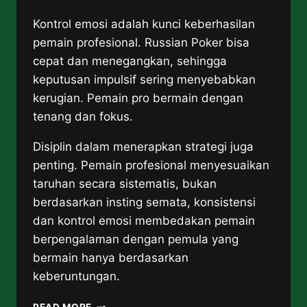
Kontrol emosi adalah kunci keberhasilan
pemain profesional. Russian Poker bisa
cepat dan menegangkan, sehingga
keputusan impulsif sering menyebabkan
kerugian. Pemain pro bermain dengan
tenang dan fokus.
Disiplin dalam menerapkan strategi juga
penting. Pemain profesional menyesuaikan
taruhan secara sistematis, bukan
berdasarkan insting semata, konsistensi
dan kontrol emosi membedakan pemain
berpengalaman dengan pemula yang
bermain hanya berdasarkan
keberuntungan.
STRATEGI