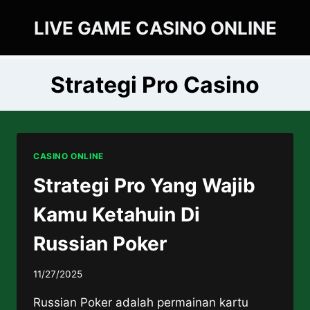
Skip
LIVE GAME CASINO ONLINE
to
content
Strategi Pro Casino
CASINO ONLINE
Strategi Pro Yang Wajib
Kamu Ketahuin Di
Russian Poker
11/27/2025
Russian Poker adalah permainan kartu