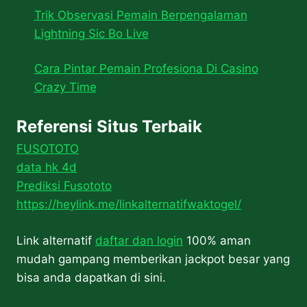
Trik Observasi Pemain Berpengalaman
Lightning Sic Bo Live
Cara Pintar Pemain Profesiona Di Casino
Crazy Time
Referensi Situs Terbaik
FUSOTOTO
data hk 4d
Prediksi Fusototo
https://heylink.me/linkalternatifwaktogel/
Link alternatif
daftar dan login
100% aman
mudah gampang memberikan jackpot besar yang
bisa anda dapatkan di sini.