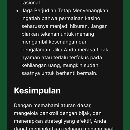
rasional.
Jaga Perjudian Tetap Menyenangkan:
Ingatlah bahwa permainan kasino
seharusnya menjadi hiburan. Jangan
biarkan tekanan untuk menang
mengambil kesenangan dari
pengalaman. Jika Anda merasa tidak
nyaman atau terlalu terfokus pada
kehilangan uang, mungkin sudah
saatnya untuk berhenti bermain.
Kesimpulan
​Dengan memahami aturan dasar,
mengelola bankroll dengan bijak, dan
menerapkan strategi yang efektif, Anda
dapat meningkatkan peluang menang saat