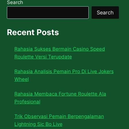
Search
ALWAYS
8
Search
BACCARAT
DI
KASINO
Recent Posts
Rahasia Sukses Bermain Casino Speed
Roulette Versi Terupdate
Rahasia Analisis Pemain Pro Di Live Jokers
Wheel
Rahasia Membaca Fortune Roulette Ala
Profesional
Trik Observasi Pemain Berpengalaman
Lightning Sic Bo Live