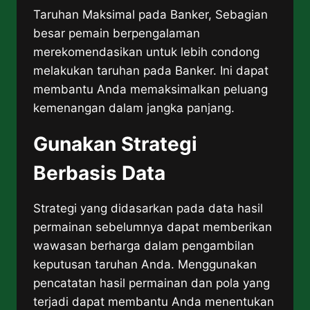
Taruhan Maksimal pada Banker, Sebagian
besar pemain berpengalaman
merekomendasikan untuk lebih condong
melakukan taruhan pada Banker. Ini dapat
membantu Anda memaksimalkan peluang
kemenangan dalam jangka panjang.
Gunakan Strategi
Berbasis Data
Strategi yang didasarkan pada data hasil
permainan sebelumnya dapat memberikan
wawasan berharga dalam pengambilan
keputusan taruhan Anda. Menggunakan
pencatatan hasil permainan dan pola yang
terjadi dapat membantu Anda menentukan