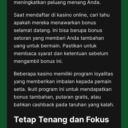
meningkatkan peluang menang Anda.
Saat mendaftar di kasino online, cari tahu
apakah mereka menawarkan bonus
selamat datang. Ini bisa berupa bonus
setoran yang memberi Anda tambahan
uang untuk bermain. Pastikan untuk
membaca syarat dan ketentuan sebelum
mengambil bonus ini.
Beberapa kasino memiliki program loyalitas
yang memberikan imbalan kepada pemain
setia. Ikuti program ini untuk mendapatkan
bonus tambahan, putaran gratis, atau
bahkan cashback pada taruhan yang kalah.
Tetap Tenang dan Fokus