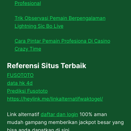
Profesional
Trik Observasi Pemain Berpengalaman
Lightning Sic Bo Live
Cara Pintar Pemain Profesiona Di Casino
Crazy Time
Referensi Situs Terbaik
FUSOTOTO
data hk 4d
Prediksi Fusototo
https://heylink.me/linkalternatifwaktogel/
Link alternatif
daftar dan login
100% aman
mudah gampang memberikan jackpot besar yang
bisa anda dapatkan di sini.