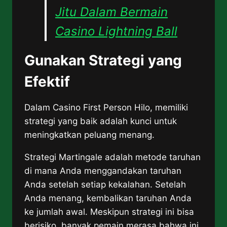
Jitu Dalam Bermain
Casino Lightning Ball
Gunakan Strategi yang
Efektif
Dalam Casino First Person Hilo, memiliki
strategi yang baik adalah kunci untuk
meningkatkan peluang menang.
Strategi Martingale adalah metode taruhan
di mana Anda menggandakan taruhan
Anda setelah setiap kekalahan. Setelah
Anda menang, kembalikan taruhan Anda
ke jumlah awal. Meskipun strategi ini bisa
berisiko, banyak pemain merasa bahwa ini