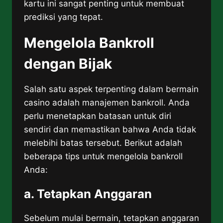
kartu ini sangat penting untuk membuat
prediksi yang tepat.
Mengelola Bankroll
dengan Bijak
Salah satu aspek terpenting dalam bermain
casino adalah manajemen bankroll. Anda
perlu menetapkan batasan untuk diri
sendiri dan memastikan bahwa Anda tidak
melebihi batas tersebut. Berikut adalah
beberapa tips untuk mengelola bankroll
Anda:
a. Tetapkan Anggaran
Sebelum mulai bermain, tetapkan anggaran