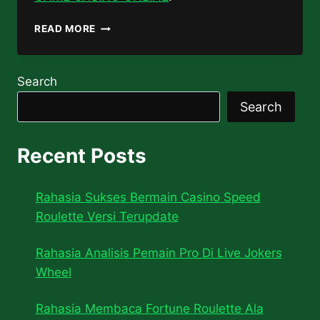
TIPS
READ MORE
BERMAIN
CASINO
FIRST
Search
PERSON
HILO
Search
Recent Posts
Rahasia Sukses Bermain Casino Speed
Roulette Versi Terupdate
Rahasia Analisis Pemain Pro Di Live Jokers
Wheel
Rahasia Membaca Fortune Roulette Ala