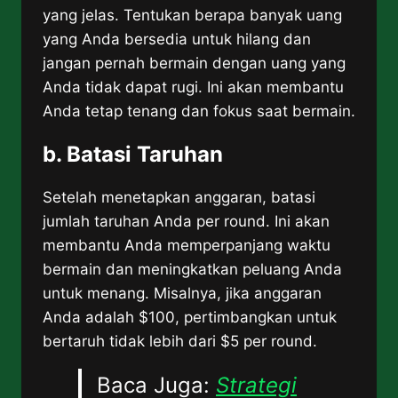
yang jelas. Tentukan berapa banyak uang
yang Anda bersedia untuk hilang dan
jangan pernah bermain dengan uang yang
Anda tidak dapat rugi. Ini akan membantu
Anda tetap tenang dan fokus saat bermain.
b. Batasi Taruhan
Setelah menetapkan anggaran, batasi
jumlah taruhan Anda per round. Ini akan
membantu Anda memperpanjang waktu
bermain dan meningkatkan peluang Anda
untuk menang. Misalnya, jika anggaran
Anda adalah $100, pertimbangkan untuk
bertaruh tidak lebih dari $5 per round.
Baca Juga:
Strategi