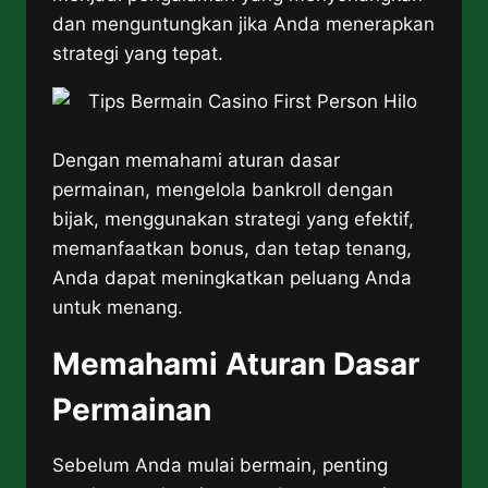
dan menguntungkan jika Anda menerapkan
strategi yang tepat.
Dengan memahami aturan dasar
permainan, mengelola bankroll dengan
bijak, menggunakan strategi yang efektif,
memanfaatkan bonus, dan tetap tenang,
Anda dapat meningkatkan peluang Anda
untuk menang.
Memahami Aturan Dasar
Permainan
Sebelum Anda mulai bermain, penting