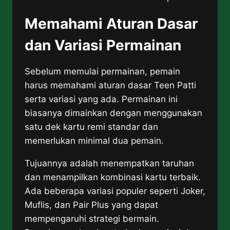
Memahami Aturan Dasar
dan Variasi Permainan
Sebelum memulai permainan, pemain
harus memahami aturan dasar Teen Patti
serta variasi yang ada. Permainan ini
biasanya dimainkan dengan menggunakan
satu dek kartu remi standar dan
memerlukan minimal dua pemain.
Tujuannya adalah menempatkan taruhan
dan menampilkan kombinasi kartu terbaik.
Ada beberapa variasi populer seperti Joker,
Muflis, dan Pair Plus yang dapat
mempengaruhi strategi bermain.