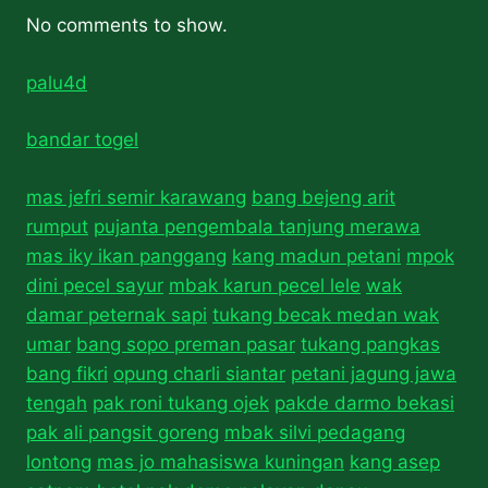
No comments to show.
palu4d
bandar togel
mas jefri semir karawang
bang bejeng arit
rumput
pujanta pengembala tanjung merawa
mas iky ikan panggang
kang madun petani
mpok
dini pecel sayur
mbak karun pecel lele
wak
damar peternak sapi
tukang becak medan wak
umar
bang sopo preman pasar
tukang pangkas
bang fikri
opung charli siantar
petani jagung jawa
tengah
pak roni tukang ojek
pakde darmo bekasi
pak ali pangsit goreng
mbak silvi pedagang
lontong
mas jo mahasiswa kuningan
kang asep