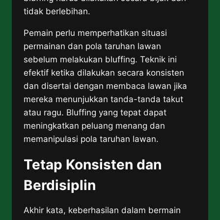
tidak berlebihan.
Pemain perlu memperhatikan situasi
permainan dan pola taruhan lawan
sebelum melakukan bluffing. Teknik ini
efektif ketika dilakukan secara konsisten
dan disertai dengan membaca lawan jika
mereka menunjukkan tanda-tanda takut
atau ragu. Bluffing yang tepat dapat
meningkatkan peluang menang dan
memanipulasi pola taruhan lawan.
Tetap Konsisten dan
Berdisiplin
Akhir kata, keberhasilan dalam bermain