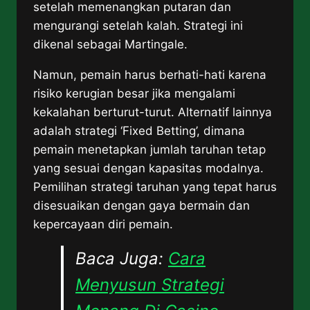
setelah memenangkan putaran dan
mengurangi setelah kalah. Strategi ini
dikenal sebagai Martingale.
Namun, pemain harus berhati-hati karena
risiko kerugian besar jika mengalami
kekalahan berturut-turut. Alternatif lainnya
adalah strategi ‘Fixed Betting’, dimana
pemain menetapkan jumlah taruhan tetap
yang sesuai dengan kapasitas modalnya.
Pemilihan strategi taruhan yang tepat harus
disesuaikan dengan gaya bermain dan
kepercayaan diri pemain.
Baca Juga:
Cara
Menyusun Strategi