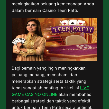
meningkatkan peluang kemenangan Anda
dalam bermain Casino Teen Patti.
Bagi pemain yang ingin meningkatkan
peluang menang, memahami dan
menerapkan strategi serta taktik yang
tepat sangatlah penting. Artikel ini
LIVE
GAME CASINO ONLINE
akan membahas
berbagai strategi dan taktik yang efektif
untuk bermain Teen Patti secara optimal.