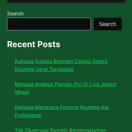
TAKTIK
YANG
Search
TEPAT
BERMAIN
Search
CASINO
TEEN
PATTI
Recent Posts
Rahasia Sukses Bermain Casino Speed
Roulette Versi Terupdate
Rahasia Analisis Pemain Pro Di Live Jokers
Wheel
Rahasia Membaca Fortune Roulette Ala
Profesional
Trik Observasi Pemain Berpengalaman