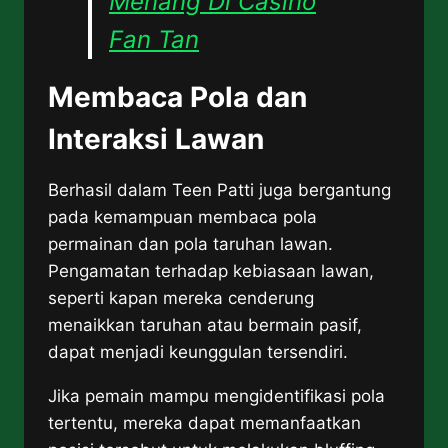
Menang Di Casino
Fan Tan
Membaca Pola dan
Interaksi Lawan
Berhasil dalam Teen Patti juga bergantung
pada kemampuan membaca pola
permainan dan pola taruhan lawan.
Pengamatan terhadap kebiasaan lawan,
seperti kapan mereka cenderung
menaikkan taruhan atau bermain pasif,
dapat menjadi keunggulan tersendiri.
Jika pemain mampu mengidentifikasi pola
tertentu, mereka dapat memanfaatkan