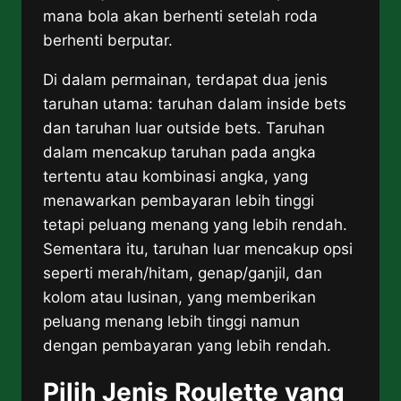
mana bola akan berhenti setelah roda
berhenti berputar.
Di dalam permainan, terdapat dua jenis
taruhan utama: taruhan dalam inside bets
dan taruhan luar outside bets. Taruhan
dalam mencakup taruhan pada angka
tertentu atau kombinasi angka, yang
menawarkan pembayaran lebih tinggi
tetapi peluang menang yang lebih rendah.
Sementara itu, taruhan luar mencakup opsi
seperti merah/hitam, genap/ganjil, dan
kolom atau lusinan, yang memberikan
peluang menang lebih tinggi namun
dengan pembayaran yang lebih rendah.
Pilih Jenis Roulette yang