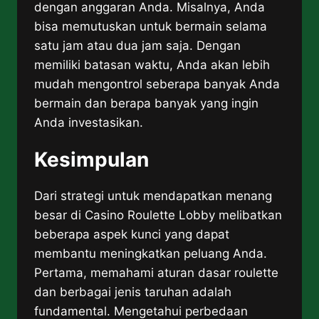
dengan anggaran Anda. Misalnya, Anda
bisa memutuskan untuk bermain selama
satu jam atau dua jam saja. Dengan
memiliki batasan waktu, Anda akan lebih
mudah mengontrol seberapa banyak Anda
bermain dan berapa banyak yang ingin
Anda investasikan.
Kesimpulan
Dari strategi untuk mendapatkan menang
besar di Casino Roulette Lobby melibatkan
beberapa aspek kunci yang dapat
membantu meningkatkan peluang Anda.
Pertama, memahami aturan dasar roulette
dan berbagai jenis taruhan adalah
fundamental. Mengetahui perbedaan