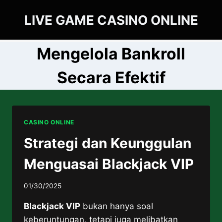
Skip
LIVE GAME CASINO ONLINE
to
content
Mengelola Bankroll
Secara Efektif
CASINO ONLINE
Strategi dan Keunggulan
Menguasai Blackjack VIP
01/30/2025
Blackjack VIP
bukan hanya soal
keberuntungan, tetapi juga melibatkan