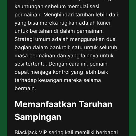
keuntungan sebelum memulai sesi
permainan. Menghindari taruhan lebih dari
yang bisa mereka rugikan adalah kunci
untuk bertahan di dalam permainan.
Strategi umum adalah menggunakan dua
bagian dalam bankroll: satu untuk seluruh
masa permainan dan yang lainnya untuk
sesi tertentu. Dengan cara ini, pemain
dapat menjaga kontrol yang lebih baik
terhadap keuangan mereka selama
bermain.
Memanfaatkan Taruhan
Sampingan
Blackjack VIP sering kali memiliki berbagai