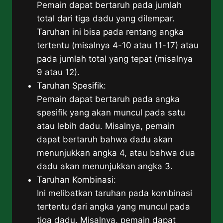
Pemain dapat bertaruh pada jumlah
total dari tiga dadu yang dilempar.
Taruhan ini bisa pada rentang angka
tertentu (misalnya 4-10 atau 11-17) atau
pada jumlah total yang tepat (misalnya
9 atau 12).
Taruhan Spesifik:
Pemain dapat bertaruh pada angka
spesifik yang akan muncul pada satu
atau lebih dadu. Misalnya, pemain
dapat bertaruh bahwa dadu akan
menunjukkan angka 4, atau bahwa dua
dadu akan menunjukkan angka 3.
Taruhan Kombinasi:
Ini melibatkan taruhan pada kombinasi
tertentu dari angka yang muncul pada
tiga dadu. Misalnya, pemain dapat