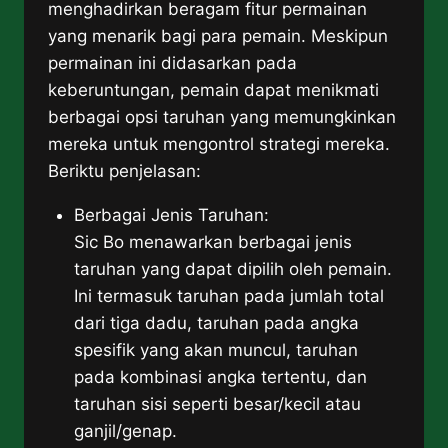
menghadirkan beragam fitur permainan
yang menarik bagi para pemain. Meskipun
permainan ini didasarkan pada
keberuntungan, pemain dapat menikmati
berbagai opsi taruhan yang memungkinkan
mereka untuk mengontrol strategi mereka.
Beriktu penjelasan:
Berbagai Jenis Taruhan:
Sic Bo menawarkan berbagai jenis
taruhan yang dapat dipilih oleh pemain.
Ini termasuk taruhan pada jumlah total
dari tiga dadu, taruhan pada angka
spesifik yang akan muncul, taruhan
pada kombinasi angka tertentu, dan
taruhan sisi seperti besar/kecil atau
ganjil/genap.