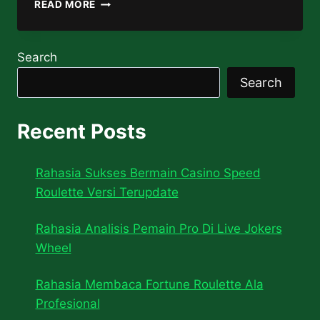
CASINO
READ MORE
SIC
BO
–
Search
SITUS
DENGAN
Search
HASIL
HADIAH
YANG
Recent Posts
SANGAT
BESAR
Rahasia Sukses Bermain Casino Speed
Roulette Versi Terupdate
Rahasia Analisis Pemain Pro Di Live Jokers
Wheel
Rahasia Membaca Fortune Roulette Ala
Profesional