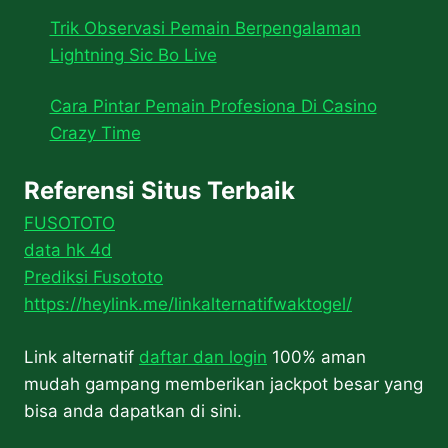
Trik Observasi Pemain Berpengalaman
Lightning Sic Bo Live
Cara Pintar Pemain Profesiona Di Casino
Crazy Time
Referensi Situs Terbaik
FUSOTOTO
data hk 4d
Prediksi Fusototo
https://heylink.me/linkalternatifwaktogel/
Link alternatif
daftar dan login
100% aman
mudah gampang memberikan jackpot besar yang
bisa anda dapatkan di sini.