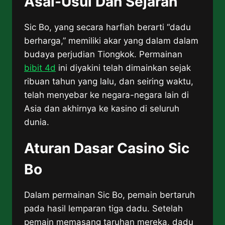
Asal-Usul Dan Sejarah
Sic Bo, yang secara harfiah berarti “dadu
berharga,” memiliki akar yang dalam dalam
budaya perjudian Tiongkok. Permainan
bibit 4d
ini diyakini telah dimainkan sejak
ribuan tahun yang lalu, dan seiring waktu,
telah menyebar ke negara-negara lain di
Asia dan akhirnya ke kasino di seluruh
dunia.
Aturan Dasar Casino Sic
Bo
Dalam permainan Sic Bo, pemain bertaruh
pada hasil lemparan tiga dadu. Setelah
pemain memasang taruhan mereka, dadu