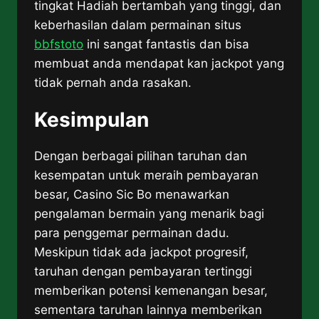
tingkat Hadiah bertambah yang tinggi, dan
keberhasilan dalam permainan situs
bbfstoto
ini sangat fantastis dan bisa
membuat anda mendapat kan jackpot yang
tidak pernah anda rasakan.
Kesimpulan
Dengan berbagai pilihan taruhan dan
kesempatan untuk meraih pembayaran
besar, Casino Sic Bo menawarkan
pengalaman bermain yang menarik bagi
para penggemar permainan dadu.
Meskipun tidak ada jackpot progresif,
taruhan dengan pembayaran tertinggi
memberikan potensi kemenangan besar,
sementara taruhan lainnya memberikan