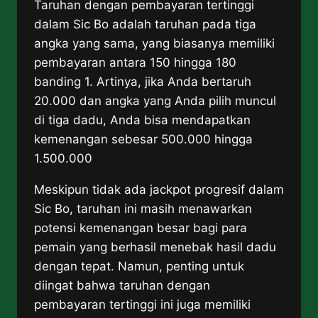
Taruhan dengan pembayaran tertinggi
dalam Sic Bo adalah taruhan pada tiga
angka yang sama, yang biasanya memiliki
pembayaran antara 150 hingga 180
banding 1. Artinya, jika Anda bertaruh
20.000 dan angka yang Anda pilih muncul
di tiga dadu, Anda bisa mendapatkan
kemenangan sebesar 500.000 hingga
1.500.000
Meskipun tidak ada jackpot progresif dalam
Sic Bo, taruhan ini masih menawarkan
potensi kemenangan besar bagi para
pemain yang berhasil menebak hasil dadu
dengan tepat. Namun, penting untuk
diingat bahwa taruhan dengan
pembayaran tertinggi ini juga memiliki