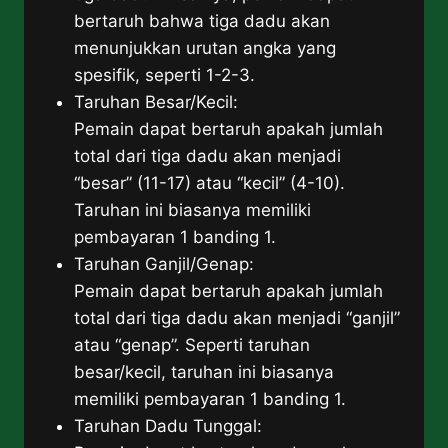
bertaruh bahwa tiga dadu akan
menunjukkan urutan angka yang
spesifik, seperti 1-2-3.
Taruhan Besar/Kecil:
Pemain dapat bertaruh apakah jumlah
total dari tiga dadu akan menjadi
“besar” (11-17) atau “kecil” (4-10).
Taruhan ini biasanya memiliki
pembayaran 1 banding 1.
Taruhan Ganjil/Genap:
Pemain dapat bertaruh apakah jumlah
total dari tiga dadu akan menjadi “ganjil”
atau “genap”. Seperti taruhan
besar/kecil, taruhan ini biasanya
memiliki pembayaran 1 banding 1.
Taruhan Dadu Tunggal: