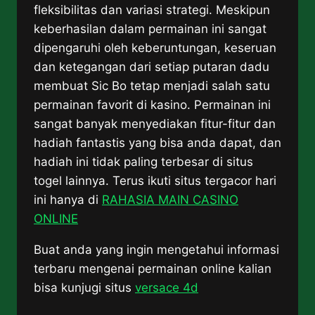
fleksibilitas dan variasi strategi. Meskipun
keberhasilan dalam permainan ini sangat
dipengaruhi oleh keberuntungan, keseruan
dan ketegangan dari setiap putaran dadu
membuat Sic Bo tetap menjadi salah satu
permainan favorit di kasino. Permainan ini
sangat banyak menyediakan fitur-fitur dan
hadiah fantastis yang bisa anda dapat, dan
hadiah ini tidak paling terbesar di situs
togel lainnya. Terus ikuti situs tergacor hari
ini hanya di
RAHASIA MAIN CASINO
ONLINE
Buat anda yang ingin mengetahui informasi
terbaru mengenai permainan online kalian
bisa kunjugi situs
versace 4d