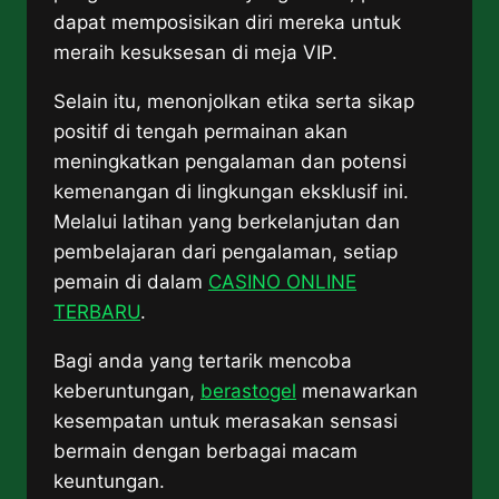
dapat memposisikan diri mereka untuk
meraih kesuksesan di meja VIP.
Selain itu, menonjolkan etika serta sikap
positif di tengah permainan akan
meningkatkan pengalaman dan potensi
kemenangan di lingkungan eksklusif ini.
Melalui latihan yang berkelanjutan dan
pembelajaran dari pengalaman, setiap
pemain di dalam
CASINO ONLINE
TERBARU
.
Bagi anda yang tertarik mencoba
keberuntungan,
berastogel
menawarkan
kesempatan untuk merasakan sensasi
bermain dengan berbagai macam
keuntungan.