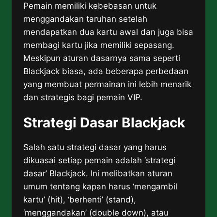
Pemain memiliki kebebasan untuk
menggandakan taruhan setelah
mendapatkan dua kartu awal dan juga bisa
membagi kartu jika memiliki sepasang.
Meskipun aturan dasarnya sama seperti
Blackjack biasa, ada beberapa perbedaan
yang membuat permainan ini lebih menarik
dan strategis bagi pemain VIP.
Strategi Dasar Blackjack
Salah satu strategi dasar yang harus
dikuasai setiap pemain adalah ‘strategi
dasar’ Blackjack. Ini melibatkan aturan
umum tentang kapan harus ‘mengambil
kartu’ (hit), ‘berhenti’ (stand),
‘menggandakan’ (double down), atau