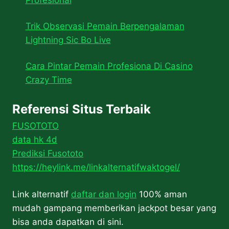
Trik Observasi Pemain Berpengalaman
Lightning Sic Bo Live
Cara Pintar Pemain Profesiona Di Casino
Crazy Time
Referensi Situs Terbaik
FUSOTOTO
data hk 4d
Prediksi Fusototo
https://heylink.me/linkalternatifwaktogel/
Link alternatif
daftar dan login
100% aman
mudah gampang memberikan jackpot besar yang
bisa anda dapatkan di sini.