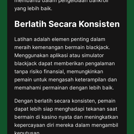
membantu dalam pengelolaan bankroll
yang lebih baik.
Berlatih Secara Konsisten
Latihan adalah elemen penting dalam
meraih kemenangan bermain blackjack.
Menggunakan aplikasi atau simulator
blackjack dapat memberikan pengalaman
tanpa risiko finansial, memungkinkan
pemain untuk mengasah keterampilan dan
memahami permainan dengan lebih baik.
Dengan berlatih secara konsisten, pemain
dapat lebih siap menghadapi tekanan saat
bermain di kasino nyata dan meningkatkan
kepercayaan diri mereka dalam mengambil
keputusan.