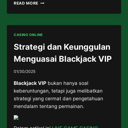
STRATEGI
READ MORE
AMPUH
MERAIH
KEMENANGAN
EVERPLAY
BLACKJACK
CASINO ONLINE
Strategi dan Keunggulan
Menguasai Blackjack VIP
01/30/2025
Blackjack VIP
bukan hanya soal
keberuntungan, tetapi juga melibatkan
strategi yang cermat dan pengetahuan
mendalam tentang permainan.