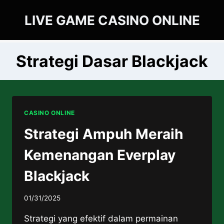
Skip
LIVE GAME CASINO ONLINE
to
content
Strategi Dasar Blackjack
CASINO ONLINE
Strategi Ampuh Meraih
Kemenangan Everplay
Blackjack
01/31/2025
Strategi yang efektif dalam permainan