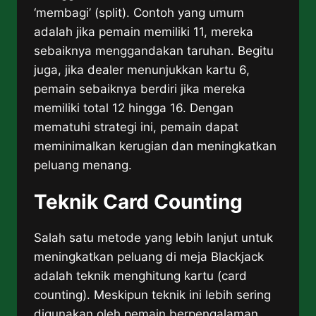
‘membagi’ (split). Contoh yang umum
adalah jika pemain memiliki 11, mereka
sebaiknya menggandakan taruhan. Begitu
juga, jika dealer menunjukkan kartu 6,
pemain sebaiknya berdiri jika mereka
memiliki total 12 hingga 16. Dengan
mematuhi strategi ini, pemain dapat
meminimalkan kerugian dan meningkatkan
peluang menang.
Teknik Card Counting
Salah satu metode yang lebih lanjut untuk
meningkatkan peluang di meja Blackjack
adalah teknik menghitung kartu (card
counting). Meskipun teknik ini lebih sering
digunakan oleh pemain berpengalaman,